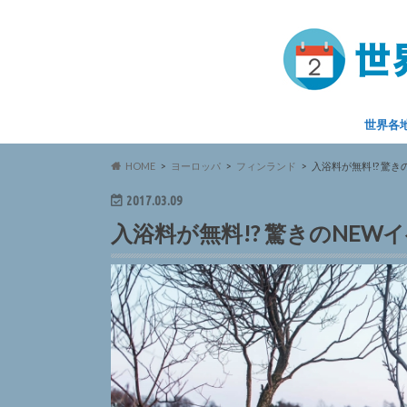
世界各
HOME
ヨーロッパ
フィンランド
入浴料が無料!? 驚
2017.03.09
入浴料が無料!? 驚きのNE