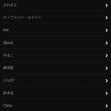
さわまど
ティファニー・カイリー
Kei
冠ゆき
みるこ
林清英
さち07
鈴木圭
Chizu