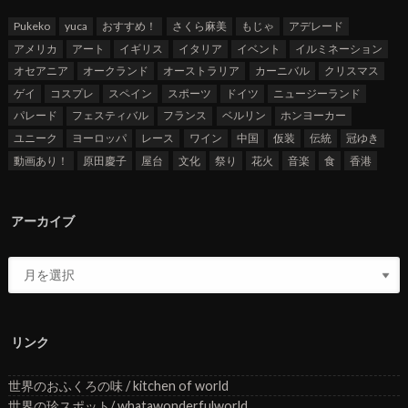
Pukeko
yuca
おすすめ！
さくら麻美
もじゃ
アデレード
アメリカ
アート
イギリス
イタリア
イベント
イルミネーション
オセアニア
オークランド
オーストラリア
カーニバル
クリスマス
ゲイ
コスプレ
スペイン
スポーツ
ドイツ
ニュージーランド
パレード
フェスティバル
フランス
ベルリン
ホンヨーカー
ユニーク
ヨーロッパ
レース
ワイン
中国
仮装
伝統
冠ゆき
動画あり！
原田慶子
屋台
文化
祭り
花火
音楽
食
香港
アーカイブ
リンク
世界のおふくろの味 / kitchen of world
世界の珍スポット/ whatawonderfulworld