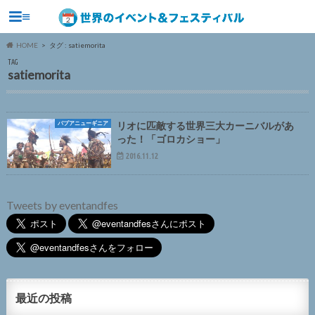
≡
HOME
タグ : satiemorita
TAG
satiemorita
パプアニューギニア
リオに匹敵する世界三大カーニバルがあ
った！「ゴロカショー」
2016.11.12
Tweets by eventandfes
最近の投稿