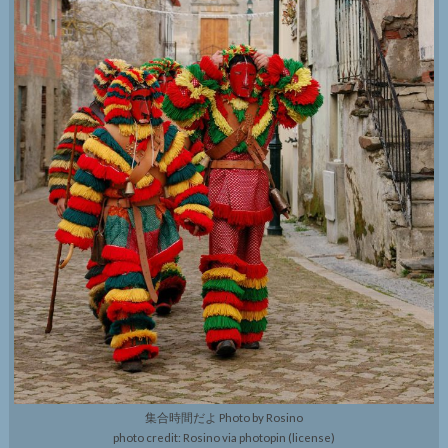
集合時間だよ Photo by Rosino
photo credit: Rosino via photopin (license)