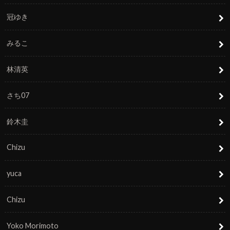
冠ゆき
みるこ
林清英
さち07
鈴木圭
Chizu
yuca
Chizu
Yoko Morimoto