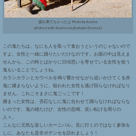
疲れ果てちゃったよ Photo by Rosino
photo credit: Rosino via photopin (license)
この鬼たちは、なにも人を取って食おうというのじゃないので
すよ。女性と一緒に踊りたいだけなのです。お面の中は見えま
せんから、この時とばかりに日頃思いを寄せている女性を狙う
鬼もいることでしょうね。
カランカランとカウベルを鳴り響かせながら追いかけてくる赤
鬼に捕まらないように、狙われた女性も逃げ回らなければなり
ません。これこそまさに鬼ごっこです！
捕まった女性は、否応なしに鬼に合わせて踊らなければならな
いのです。鬼の雄たけび、女性の悲鳴、笑い転げる周りの
人々。
こんなに元気な楽しいカーニバル。見に行くのではなく参加を
しに、あなたも是非ポデンセを訪れましょう！