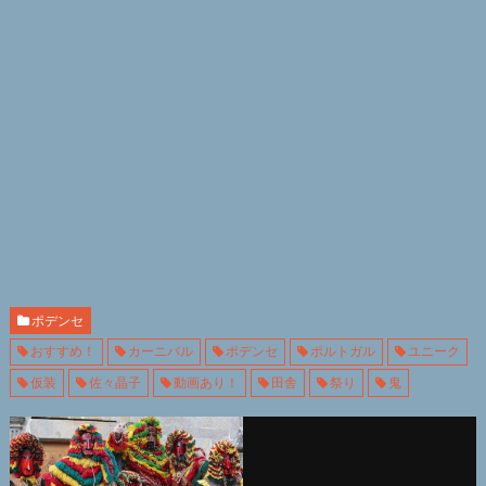
ポデンセ
おすすめ！
カーニバル
ポデンセ
ポルトガル
ユニーク
仮装
佐々晶子
動画あり！
田舎
祭り
鬼