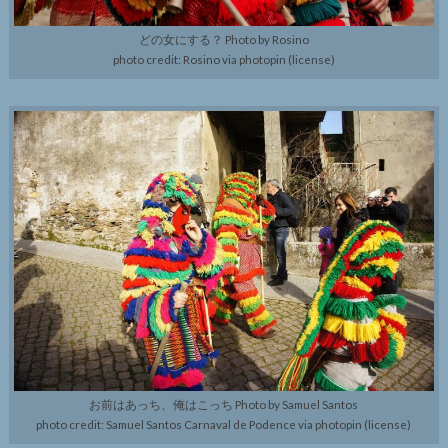
どの女にする？ Photo by Rosino
photo credit: Rosino via photopin (license)
お前はあっち、俺はこっち Photo by Samuel Santos
photo credit: Samuel Santos Carnaval de Podence via photopin (license)