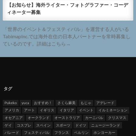
【お知らせ】海外ライター・フォトグラファー・コーデ
ィネーター募集
「世界のイベント＆フェスティバル」を運営する人がいる
TabimapInc.では海外在住の日本人パートナーを常時募集し
ているのです。詳細はこちら→
タグ
Pukeko
yuca
おすすめ！
さくら麻美
もじゃ
アデレード
アメリカ
アート
イギリス
イタリア
イベント
イルミネーション
オセアニア
オークランド
オーストラリア
カーニバル
クリスマス
ゲイ
コスプレ
スペイン
スポーツ
ドイツ
ニュージーランド
パレード
フェスティバル
フランス
ベルリン
ホンヨーカー