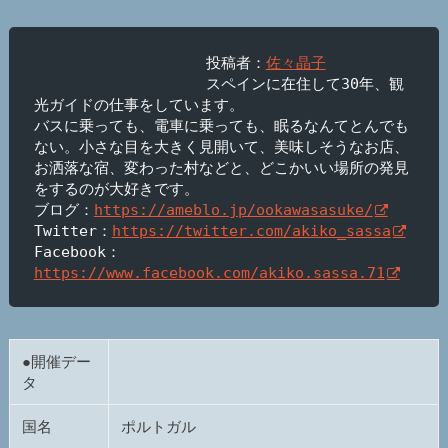
投稿者：
佐々晶子
スペインに在住して30年、観
光ガイドの仕事をしています。

バスに乗っても、電車に乗っても、眠るなんてとんでも
ない。小さな目を大きく見開いて、美味しそうなお店、
お洒落な宿、変わった村などと、どこかいい場所の発見
をするのが大好きです。

ブログ：
https://ameblo.jp/ookawasasuke/
Twitter：
https://twitter.com/akiko_sassa
Facebook：
https://www.facebook.com/akiko.sassa.71
●開催デー
タ
国名
ポルトガル