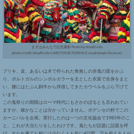
まずはみんなで記念撮影 Photo by titoalfredo
photo credit: titoalfredo CARETOS DE PODENCE via photopin (license)
ブリキ、皮、あるいは木で作られた角無しの赤鬼の面をかぶ
り、ポルトガルのシンボルカラーを主とした衣装で全身をまと
い、腰にはたぶん飼牛から拝借してきたカウベルをぶら下げて
います。
この鬼祭りの期限はローマ時代にもさかのぼるとも言われてい
ますが、確かなことは分かっていません。ポデンセの村でこの
カーニバルを企画、実行したのは一つの文化協会で1985年のこ
と。これが大当たりをしたわけです。鬼たちが話題に話題を呼
び、すたれ果てた村には少なくとも年に4日間、万を超える人が