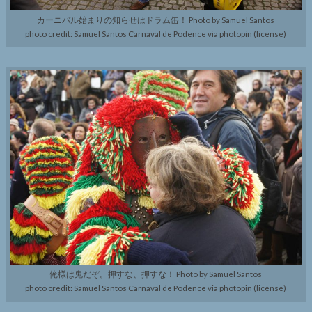
カーニバル始まりの知らせはドラム缶！ Photo by Samuel Santos
photo credit: Samuel Santos Carnaval de Podence via photopin (license)
俺様は鬼だぞ。押すな、押すな！ Photo by Samuel Santos
photo credit: Samuel Santos Carnaval de Podence via photopin (license)