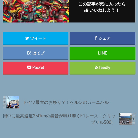
この記事が気に入ったら
いいねしよう！
ツイート
シェア
はてブ
Pocket
feedly
ドイツ最大のお祭り？！ケルンのカーニバル
街中に最高速度250kmの轟音が鳴り響くF1レース「クリッ
プサル500」