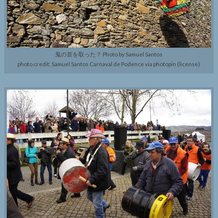
鬼の首を取った？ Photo by Samuel Santos
photo credit: Samuel Santos Carnaval de Podence via photopin (license)