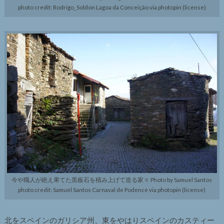
photo credit: Rodrigo_Soldon Lagoa da Conceição via photopin (license)
今や職人が絶え果てた黒板石を積み上げて造る家々 Photo by Samuel Santos
photo credit: Samuel Santos Carnaval de Podence via photopin (license)
北をスペインのガリシア州、東をやはりスペインのカスティー