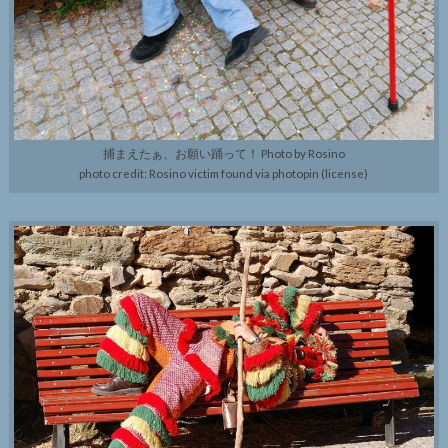
捕まえたぁ、お願い踊って！ Photo by Rosino
photo credit: Rosino victim found via photopin (license)