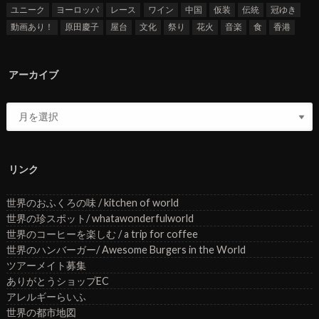
ユニーク
ヨーロッパ
レース
ワイン
中国
仮装
伝統
冠ゆき
動画あり！
原田慶子
屋台
文化
祭り
花火
音楽
食
香港
アーカイブ
リンク
世界のおふくろの味 / kitchen of world
世界の珍スポット/ whatawonderfulworld
世界のコーヒーを楽しむ / a trip for coffee
世界のハンバーガー/ Awesome Burgers in the World
ツアーメイト募集
ありがとうショップEC
アレルギーらいふ
世界の都市地図