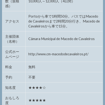
数（規模
10,000人～12,000人（4日間）
感）
Portoから車で1時間50分。バスではMacedo
アクセス
de Cavaleirosまで2時間20分行き、Macedo de
Cavaleirosから車で15分。
主催団体
Cámara Municipal de Macedo de Cavaleiros
（名称）
公式ホー
http://www.cm-macedodecavaleiros.pt/
ムページ
料金
無料
予約
不要
知名度
★★★★☆
おもしろ
★★★★★
度