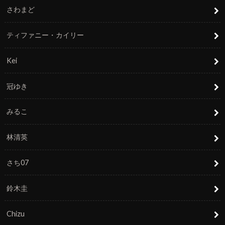
さわまど
ティファニー・カイリー
Kei
冠ゆき
みるこ
林清英
さち07
鈴木圭
Chizu