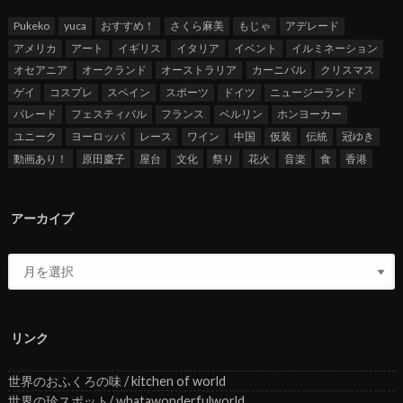
Pukeko
yuca
おすすめ！
さくら麻美
もじゃ
アデレード
アメリカ
アート
イギリス
イタリア
イベント
イルミネーション
オセアニア
オークランド
オーストラリア
カーニバル
クリスマス
ゲイ
コスプレ
スペイン
スポーツ
ドイツ
ニュージーランド
パレード
フェスティバル
フランス
ベルリン
ホンヨーカー
ユニーク
ヨーロッパ
レース
ワイン
中国
仮装
伝統
冠ゆき
動画あり！
原田慶子
屋台
文化
祭り
花火
音楽
食
香港
アーカイブ
リンク
世界のおふくろの味 / kitchen of world
世界の珍スポット/ whatawonderfulworld