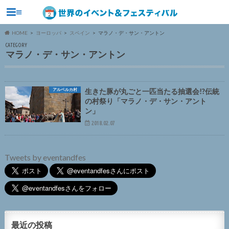
≡
HOME
ヨーロッパ
スペイン
マラノ・デ・サン・アントン
CATEGORY
マラノ・デ・サン・アントン
アルベルカ村
生きた豚が丸ごと一匹当たる抽選会!?伝統
の村祭り「マラノ・デ・サン・アント
ン」
2018.02.07
Tweets by eventandfes
最近の投稿