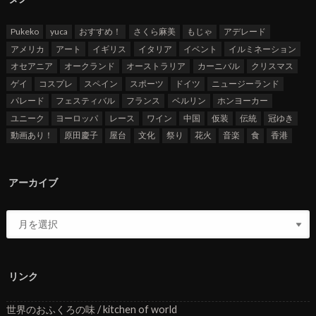
Pukeko
yuca
おすすめ！
さくら麻美
もじゃ
アデレード
アメリカ
アート
イギリス
イタリア
イベント
イルミネーション
オセアニア
オークランド
オーストラリア
カーニバル
クリスマス
ゲイ
コスプレ
スペイン
スポーツ
ドイツ
ニュージーランド
パレード
フェスティバル
フランス
ベルリン
ホンヨーカー
ユニーク
ヨーロッパ
レース
ワイン
中国
仮装
伝統
冠ゆき
動画あり！
原田慶子
屋台
文化
祭り
花火
音楽
食
香港
アーカイブ
リンク
世界のおふくろの味 / kitchen of world