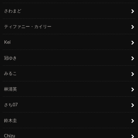
さわまど
ティファニー・カイリー
Kei
冠ゆき
みるこ
林清英
さち07
鈴木圭
Chizu