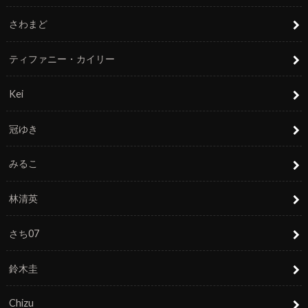
さわまど
ティファニー・カイリー
Kei
冠ゆき
みるこ
林清英
さち07
鈴木圭
Chizu