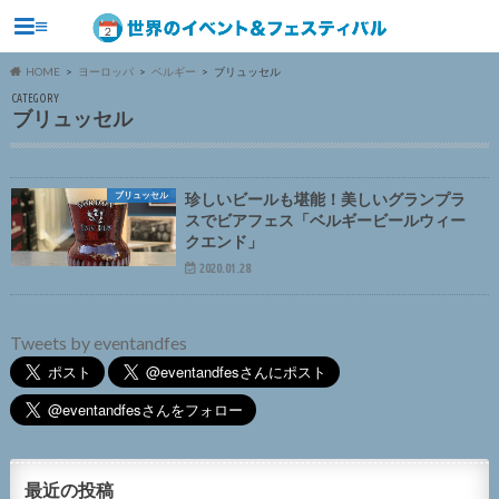
≡
HOME
ヨーロッパ
ベルギー
ブリュッセル
CATEGORY
ブリュッセル
ブリュッセル
珍しいビールも堪能！美しいグランプラ
スでビアフェス「ベルギービールウィー
クエンド」
2020.01.28
Tweets by eventandfes
最近の投稿