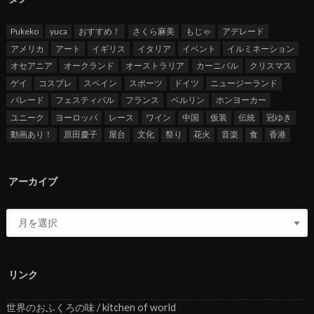
Pukeko
yuca
おすすめ！
さくら麻美
もじゃ
アデレード
アメリカ
アート
イギリス
イタリア
イベント
イルミネーション
オセアニア
オークランド
オーストラリア
カーニバル
クリスマス
ゲイ
コスプレ
スペイン
スポーツ
ドイツ
ニュージーランド
パレード
フェスティバル
フランス
ベルリン
ホンヨーカー
ユニーク
ヨーロッパ
レース
ワイン
中国
仮装
伝統
冠ゆき
動画あり！
原田慶子
屋台
文化
祭り
花火
音楽
食
香港
アーカイブ
リンク
世界のおふくろの味 / kitchen of world