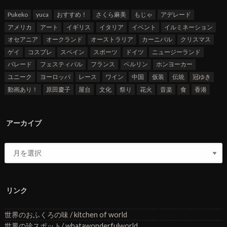
Pukeko
yuca
おすすめ！
さくら麻美
もじゃ
アデレード
アメリカ
アート
イギリス
イタリア
イベント
イルミネーション
オセアニア
オークランド
オーストラリア
カーニバル
クリスマス
ゲイ
コスプレ
スペイン
スポーツ
ドイツ
ニュージーランド
パレード
フェスティバル
フランス
ベルリン
ホンヨーカー
ユニーク
ヨーロッパ
レース
ワイン
中国
仮装
伝統
冠ゆき
動画あり！
原田慶子
屋台
文化
祭り
花火
音楽
食
香港
アーカイブ
リンク
世界のおふくろの味 / kitchen of world
世界の珍スポット/ whatawonderfulworld