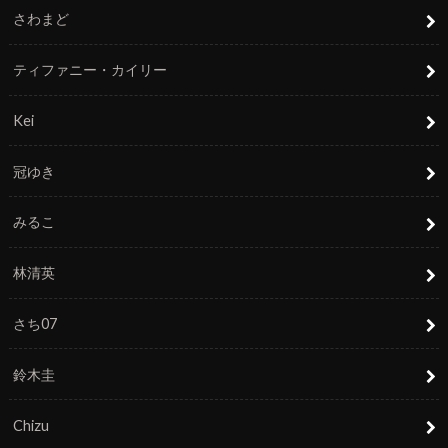
さわまど
ティファニー・カイリー
Kei
冠ゆき
みるこ
林清英
さち07
鈴木圭
Chizu