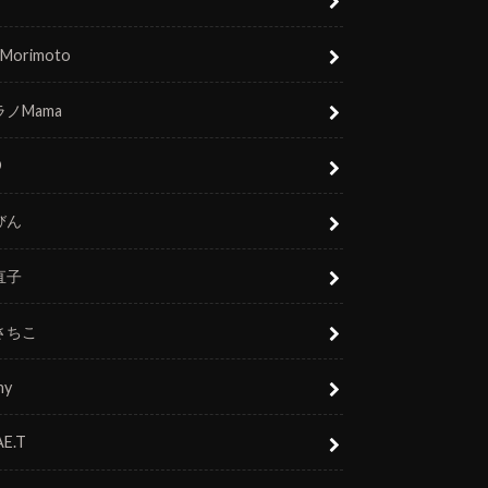
 Morimoto
ノMama
O
びん
直子
さちこ
ny
E.T