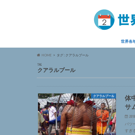
世界各
HOME
タグ : クアラルプール
TAG
クアラルプール
体
クアラルプール
サ
2018
バツ
すぎ