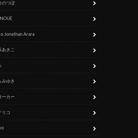
コのつぼ
 INOUE
o Jonathan Arara
浜あきこ
ろ
らみゆき
ヨーカー
ノリコ
ko