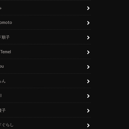
み
nomoto
ド順子
 Temel
ou
らん
I
慶子
ドぐらし