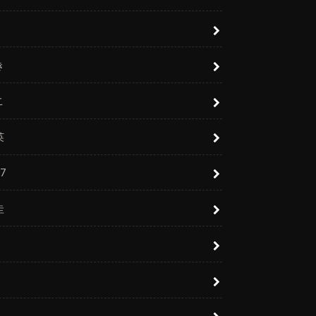
き
こ
英
7
圭