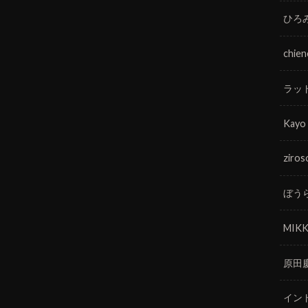
ひろ
chie
ラッ
Kayo
ziros
ぼう
MIKK
原田
イン