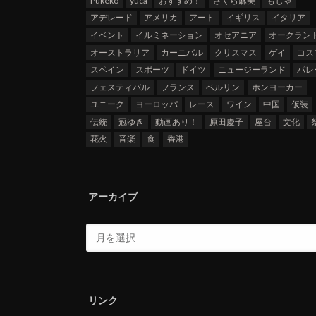
Pukeko
yuca
おすすめ！
さくら麻美
もじゃ
アデレード
アメリカ
アート
イギリス
イタリア
イベント
イルミネーション
オセアニア
オークラン
オーストラリア
カーニバル
クリスマス
ゲイ
コス
スペイン
スポーツ
ドイツ
ニュージーランド
パレ
フェスティバル
フランス
ベルリン
ホンヨーカー
ユニーク
ヨーロッパ
レース
ワイン
中国
仮装
伝統
冠ゆき
動画あり！
原田慶子
屋台
文化
花火
音楽
食
香港
アーカイブ
リンク