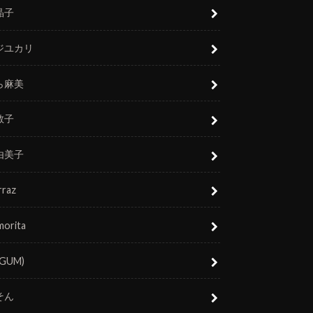
晶子
ジユカリ
ら麻美
敬子
由美子
rraz
morita
(GUM)
そん