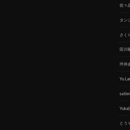
佐々
タン
さく
田川
坪井
Yu La
satie
Yuka
とう