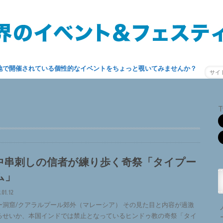
地で開催されている個性的なイベントをちょっと覗いてみませんか？
T
中串刺しの信者が練り歩く奇祭「タイプー
ム」
.01.12
ー洞窟/クアラルプール郊外（マレーシア） その見た目と内容が過激
るせいか、本国インドでは禁止となっているヒンドゥ教の奇祭「タイ