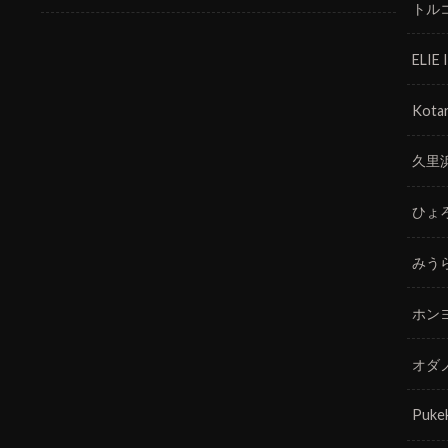
トル
ELIE
Kotar
久里
ひょ
みう
ホン
オダ
Puke