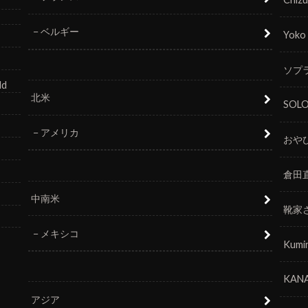
ベルギー
Yoko
ソプラ
ld
北米
SOL
アメリカ
おや
倉田
中南米
靴家
メキシコ
Kumi
KANA
アジア