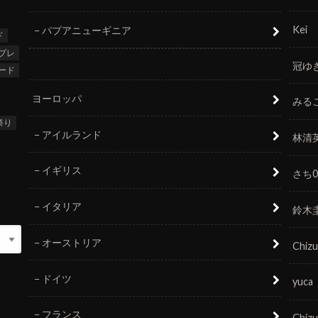
Kei
パプアニューギニア
ド
プレ
冠ゆ
ード
ヨーロッパ
みる
祭り
アイルランド
林清
イギリス
さち0
イタリア
鈴木
オーストリア
Chizu
ドイツ
yuca
フランス
Chizu