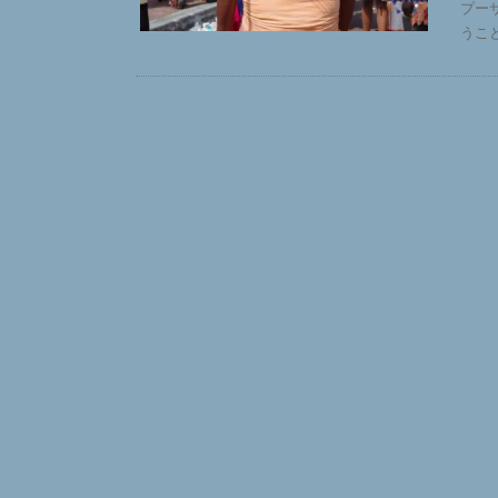
プー
うこ