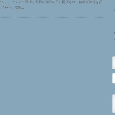
サム」。ヒンズー暦10ヶ月目の満月の日に開催され、信者が苦行を行
とで神々に感謝…