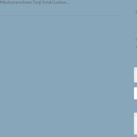
iędzynarodowe Targi Sztuki Ludow…