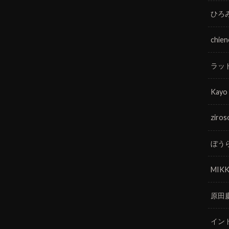
ひろ
chie
ラッ
Kayo
ziros
ぼう
MIKK
原田
イン