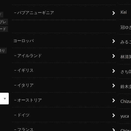
Kei
パプアニューギニア
ド
プレ
冠ゆ
ード
ヨーロッパ
みる
祭り
アイルランド
林清
イギリス
さち0
イタリア
鈴木
オーストリア
Chizu
ドイツ
yuca
フランス
Chizu