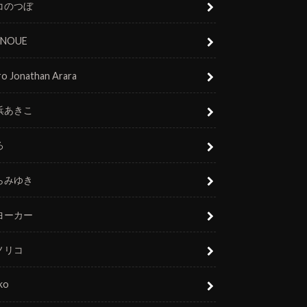
コのつぼ
 INOUE
o Jonathan Arara
浜あきこ
ろ
らみゆき
ヨーカー
ノリコ
ko