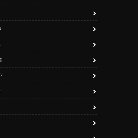
き
こ
英
7
圭