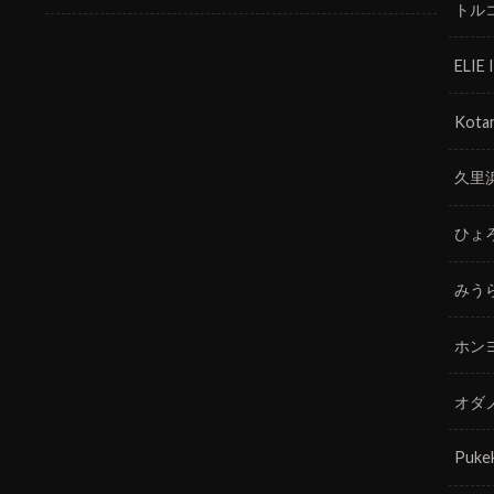
トル
ELIE
Kotar
久里
ひょ
みう
ホン
オダ
Puke