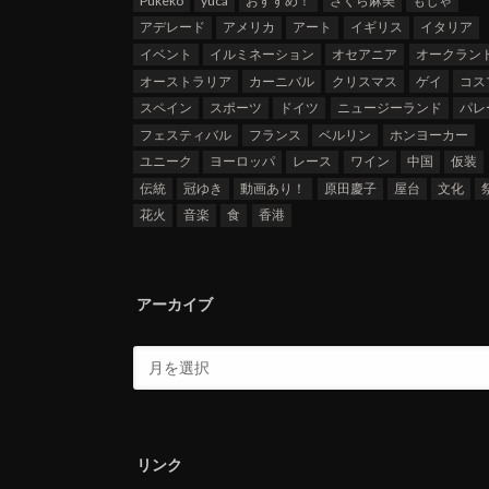
Pukeko
yuca
おすすめ！
さくら麻美
もじゃ
アデレード
アメリカ
アート
イギリス
イタリア
イベント
イルミネーション
オセアニア
オークラン
オーストラリア
カーニバル
クリスマス
ゲイ
コス
スペイン
スポーツ
ドイツ
ニュージーランド
パレ
フェスティバル
フランス
ベルリン
ホンヨーカー
ユニーク
ヨーロッパ
レース
ワイン
中国
仮装
伝統
冠ゆき
動画あり！
原田慶子
屋台
文化
花火
音楽
食
香港
アーカイブ
リンク