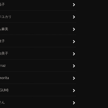
晶子
ジユカリ
ら麻美
敬子
由美子
rraz
morita
(GUM)
そん