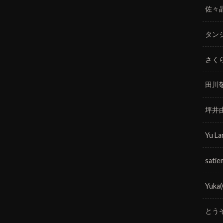
佐々
タン
さく
田川
坪井
Yu La
satie
Yuka
とう