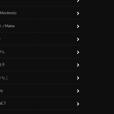
 Morimoto
ノMama
O
びん
直子
さちこ
ny
E.T