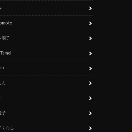
み
nomoto
ド順子
 Temel
ou
らん
I
慶子
ドぐらし