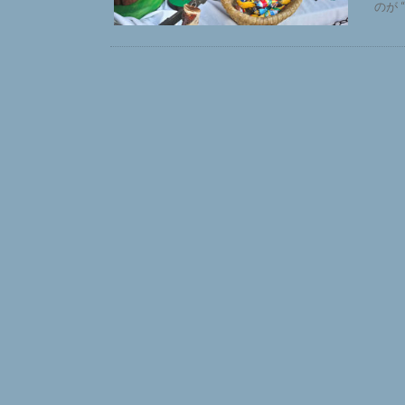
のが “M