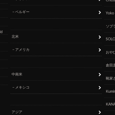
ベルギー
Yoko
ソプラ
ld
北米
SOL
アメリカ
おや
倉田
中南米
靴家
メキシコ
Kumi
KANA
アジア