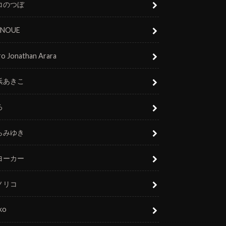
コのつぼ
 INOUE
o Jonathan Arara
浜あきこ
ろ
らみゆき
ヨーカー
ノリコ
ko