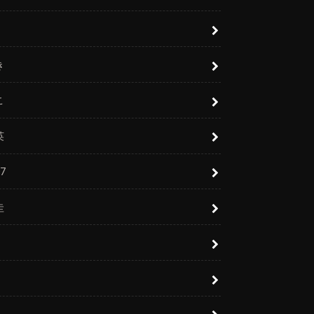
き
こ
英
7
圭