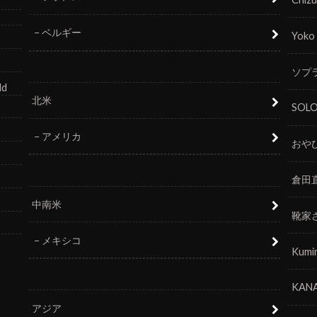
ベルギー
Yoko
ソプラ
ld
北米
SOL
アメリカ
おや
倉田
中南米
靴家
メキシコ
Kumi
KANA
アジア