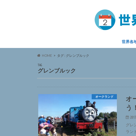
世界各
HOME
タグ : グレンブルック
TAG
グレンブルック
オ
オークランド
う
2017
グレ
ラン