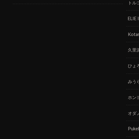
トル
ELIE
Kotar
久里
ひょ
みう
ホン
オダ
Puke