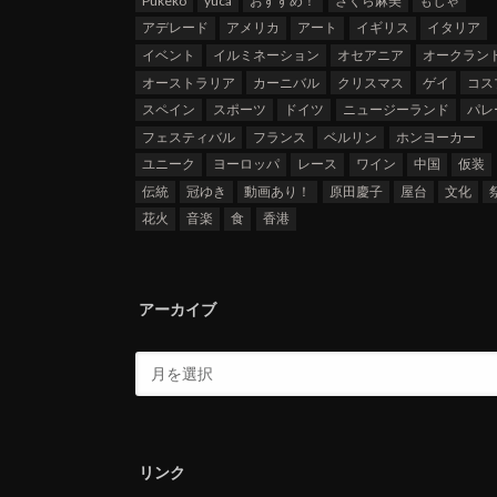
Pukeko
yuca
おすすめ！
さくら麻美
もじゃ
アデレード
アメリカ
アート
イギリス
イタリア
イベント
イルミネーション
オセアニア
オークラン
オーストラリア
カーニバル
クリスマス
ゲイ
コス
スペイン
スポーツ
ドイツ
ニュージーランド
パレ
フェスティバル
フランス
ベルリン
ホンヨーカー
ユニーク
ヨーロッパ
レース
ワイン
中国
仮装
伝統
冠ゆき
動画あり！
原田慶子
屋台
文化
花火
音楽
食
香港
アーカイブ
リンク