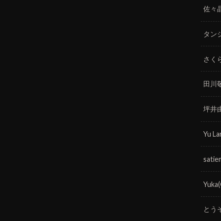
佐々
タン
さく
田川
坪井
Yu La
satie
Yuka
とう