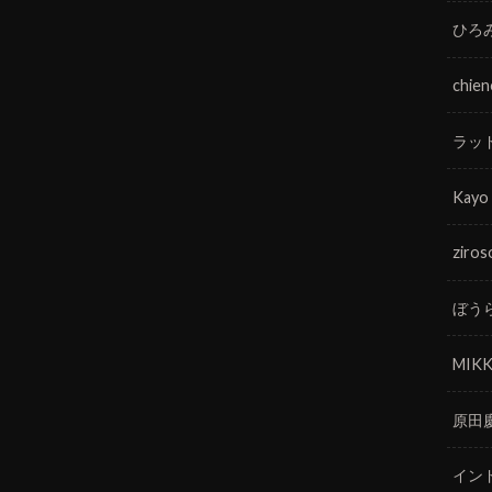
ひろ
chie
ラッ
Kayo
ziros
ぼう
MIKK
原田
イン