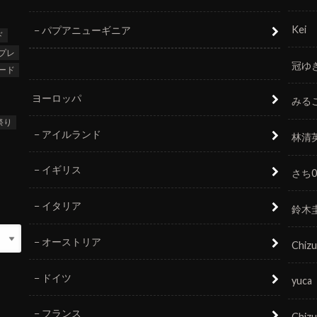
Kei
パプアニューギニア
ド
プレ
冠ゆ
ード
ヨーロッパ
みる
祭り
アイルランド
林清
イギリス
さち0
イタリア
鈴木
オーストリア
Chizu
ドイツ
yuca
フランス
Chizu