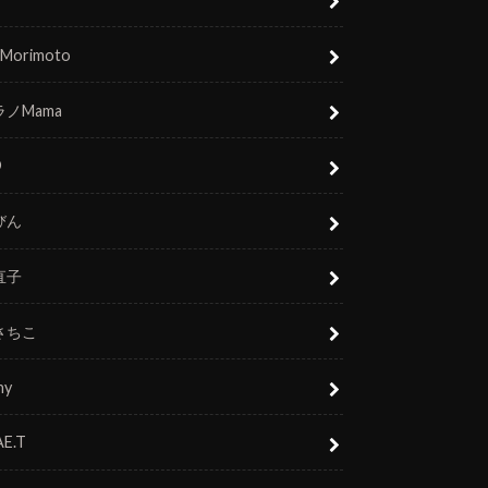
 Morimoto
ノMama
O
びん
直子
さちこ
ny
E.T