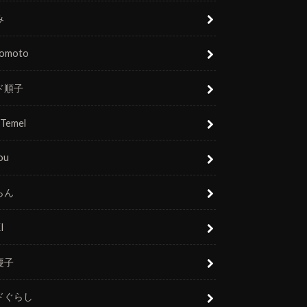
み
nomoto
ド順子
 Temel
ou
らん
I
慶子
ドぐらし