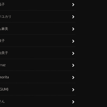
晶子
ジユカリ
ら麻美
敬子
由美子
rraz
morita
(GUM)
そん