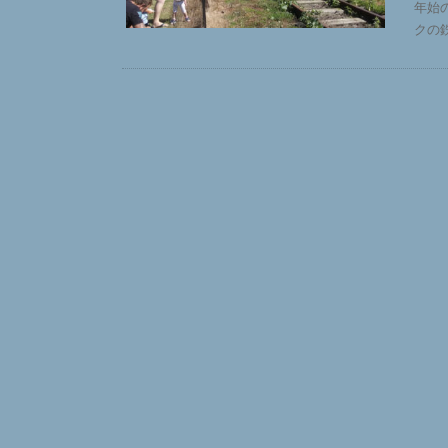
年始
クの