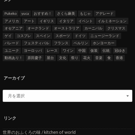
Pukeko
yuca
おすすめ！
さくら麻美
もじゃ
アデレード
アメリカ
アート
イギリス
イタリア
イベント
イルミネーション
オセアニア
オークランド
オーストラリア
カーニバル
クリスマス
ゲイ
コスプレ
スペイン
スポーツ
ドイツ
ニュージーランド
パレード
フェスティバル
フランス
ベルリン
ホンヨーカー
ユニーク
ヨーロッパ
レース
ワイン
中国
仮装
伝統
冠ゆき
動画あり！
原田慶子
屋台
文化
祭り
花火
音楽
食
香港
アーカイブ
リンク
世界のおふくろの味 / kitchen of world