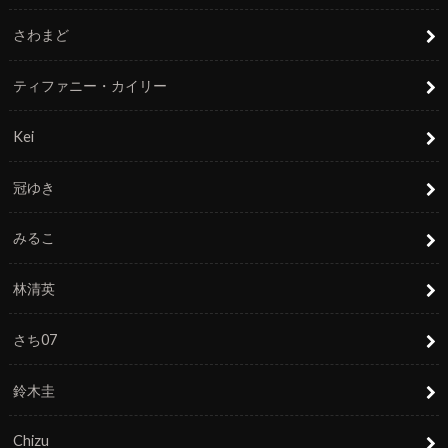
さわまど
ティファニー・カイリー
Kei
冠ゆき
みるこ
林清英
さち07
鈴木圭
Chizu