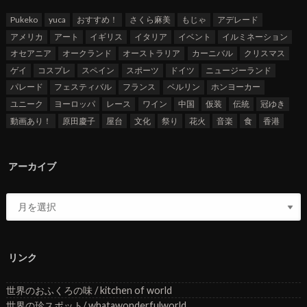
Pukeko
yuca
おすすめ！
さくら麻美
もじゃ
アデレード
アメリカ
アート
イギリス
イタリア
イベント
イルミネーション
オセアニア
オークランド
オーストラリア
カーニバル
クリスマス
ゲイ
コスプレ
スペイン
スポーツ
ドイツ
ニュージーランド
パレード
フェスティバル
フランス
ベルリン
ホンヨーカー
ユニーク
ヨーロッパ
レース
ワイン
中国
仮装
伝統
冠ゆき
動画あり！
原田慶子
屋台
文化
祭り
花火
音楽
食
香港
アーカイブ
リンク
世界のおふくろの味 / kitchen of world
世界の珍スポット/ whatawonderfulworld