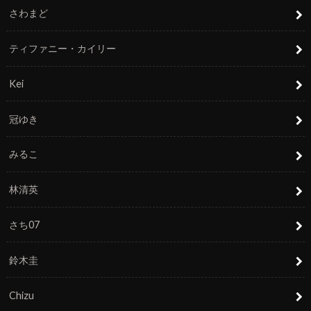
さわまど
ティファニー・カイリー
Kei
冠ゆき
みるこ
林清英
さち07
鈴木圭
Chizu