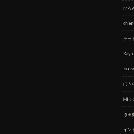
ひろ
chie
ラッ
Kayo
ziros
ぼう
MIKK
原田
イン