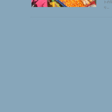
トの
り…