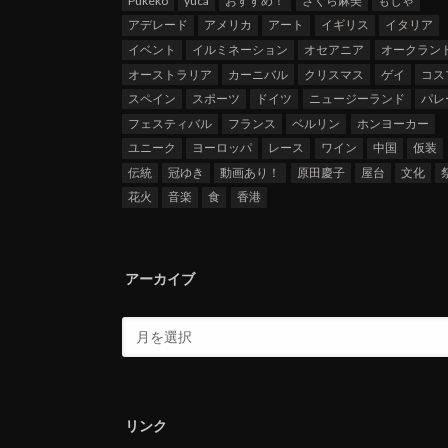
Pukeko
yuca
おすすめ！
さくら麻美
もじゃ
アデレード
アメリカ
アート
イギリス
イタリア
イベント
イルミネーション
オセアニア
オークラン
オーストラリア
カーニバル
クリスマス
ゲイ
コス
スペイン
スポーツ
ドイツ
ニュージーランド
パレ
フェスティバル
フランス
ベルリン
ホンヨーカー
ユニーク
ヨーロッパ
レース
ワイン
中国
仮装
伝統
冠ゆき
動画あり！
原田慶子
屋台
文化
花火
音楽
食
香港
アーカイブ
リンク