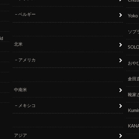
ベルギー
Yoko
ソプラ
ld
北米
SOL
アメリカ
おや
倉田
中南米
靴家
メキシコ
Kumi
KANA
アジア