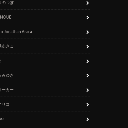
コのつぼ
 INOUE
o Jonathan Arara
浜あきこ
ろ
らみゆき
ヨーカー
ノリコ
ko