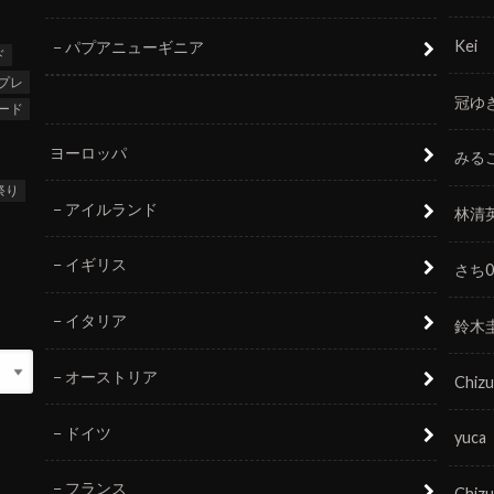
Kei
パプアニューギニア
ド
プレ
冠ゆ
ード
ヨーロッパ
みる
祭り
アイルランド
林清
イギリス
さち0
イタリア
鈴木
オーストリア
Chizu
ドイツ
yuca
フランス
Chizu