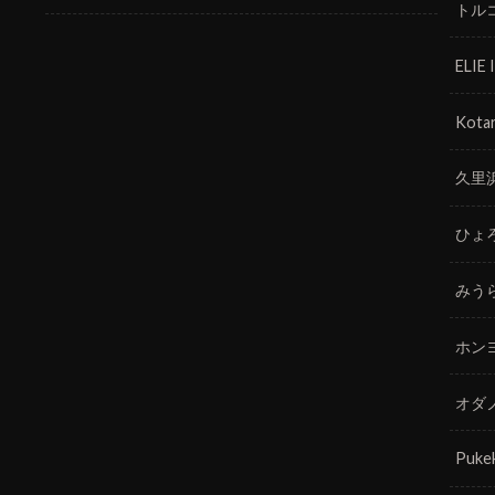
トル
ELIE
Kotar
久里
ひょ
みう
ホン
オダ
Puke