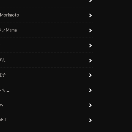
 Morimoto
ノMama
O
びん
直子
さちこ
ny
E.T