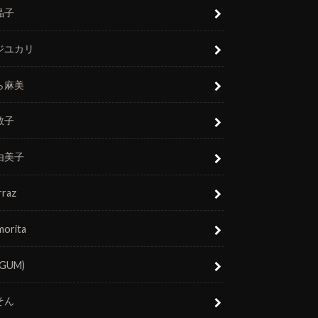
晶子
ジユカリ
ら麻美
敬子
由美子
rraz
morita
(GUM)
そん