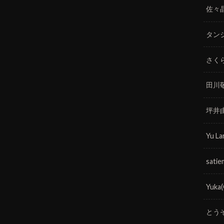
佐々
タン
さく
田川
坪井
Yu La
satie
Yuka
とう