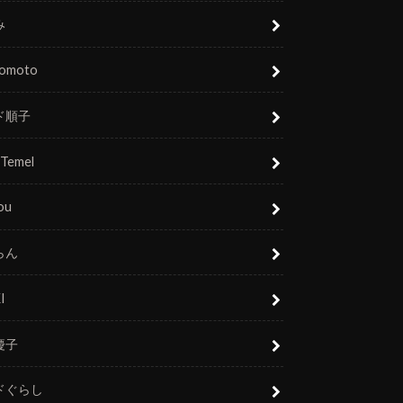
み
nomoto
ド順子
 Temel
ou
らん
I
慶子
ドぐらし