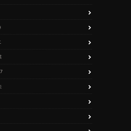
き
こ
英
7
圭