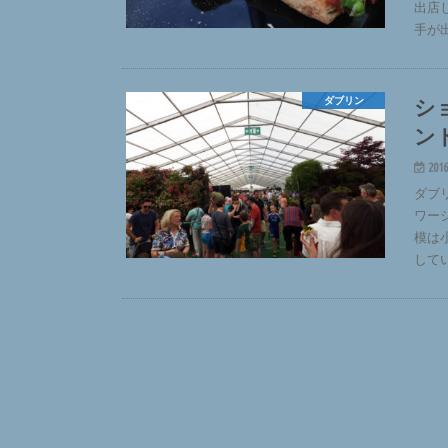
出店
手が
シ
ダブリン
ン
2016
ダブ
ワー
模は
して