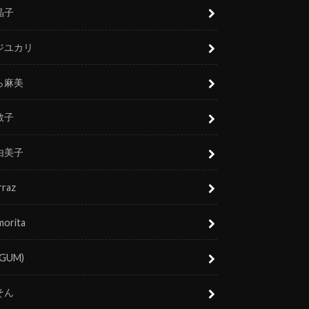
晶子
ジユカリ
ら麻美
敬子
由美子
rraz
morita
(GUM)
そん