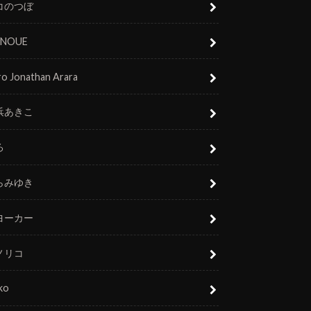
コのつぼ
 INOUE
o Jonathan Arara
浜あきこ
ろ
らみゆき
ヨーカー
ノリコ
ko