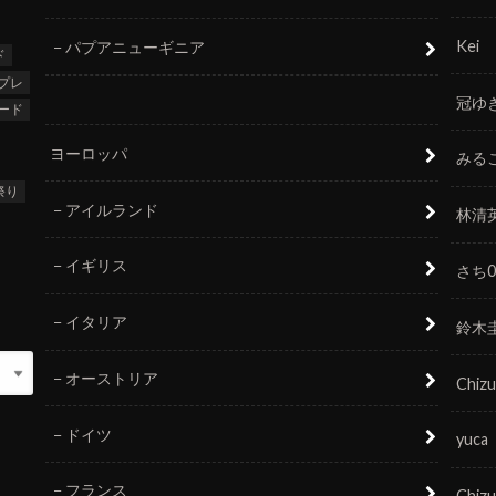
Kei
パプアニューギニア
ド
プレ
冠ゆ
ード
ヨーロッパ
みる
祭り
アイルランド
林清
イギリス
さち0
イタリア
鈴木
オーストリア
Chizu
ドイツ
yuca
フランス
Chizu