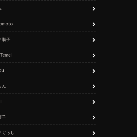
み
nomoto
ド順子
 Temel
ou
らん
I
慶子
ドぐらし