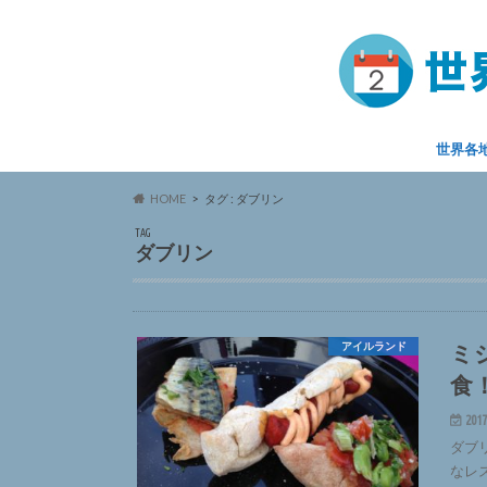
世界各
HOME
タグ : ダブリン
TAG
ダブリン
ミ
アイルランド
食
2017
ダブ
なレ