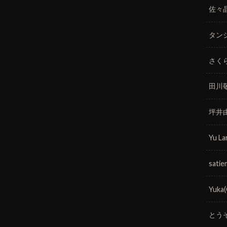
佐々
タン
さく
田川
坪井
Yu La
satie
Yuka
とう