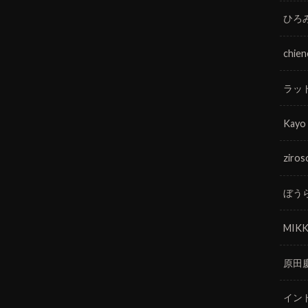
ひろ
chie
ラッ
Kayo
ziros
ぼう
MIKK
原田
イン