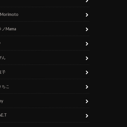
 Morimoto
ノMama
O
びん
直子
さちこ
ny
E.T