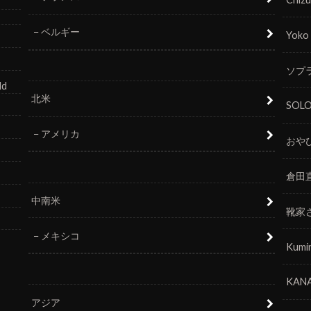
ベルギー
Yoko
ソプラ
ld
北米
SOL
アメリカ
おや
倉田
中南米
靴家
メキシコ
Kumi
KANA
アジア