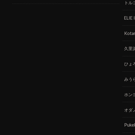
トル
ELIE
Kotar
久里
ひょ
みう
ホン
オダ
Puke