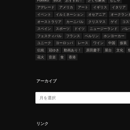
Pukeko
yuca
おすすめ！
さくら麻美
もじゃ
アデレード
アメリカ
アート
イギリス
イタリア
イベント
イルミネーション
オセアニア
オークラン
オーストラリア
カーニバル
クリスマス
ゲイ
コス
スペイン
スポーツ
ドイツ
ニュージーランド
パレ
フェスティバル
フランス
ベルリン
ホンヨーカー
ユニーク
ヨーロッパ
レース
ワイン
中国
仮装
伝統
冠ゆき
動画あり！
原田慶子
屋台
文化
花火
音楽
食
香港
アーカイブ
リンク