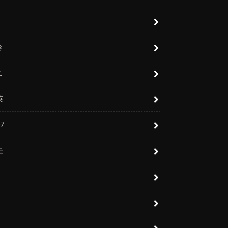
き
こ
英
7
圭