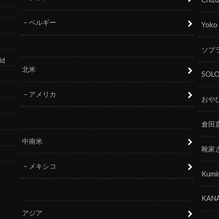
ベルギー
Yoko
ソプラ
ld
北米
SOL
アメリカ
おや
倉田
中南米
靴家
メキシコ
Kumi
KANA
アジア