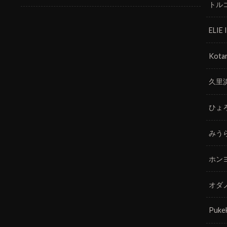
トル
ELIE
Kotar
久里
ひょ
みう
ホン
オダ
Puke