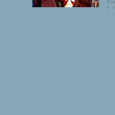
万人
が「