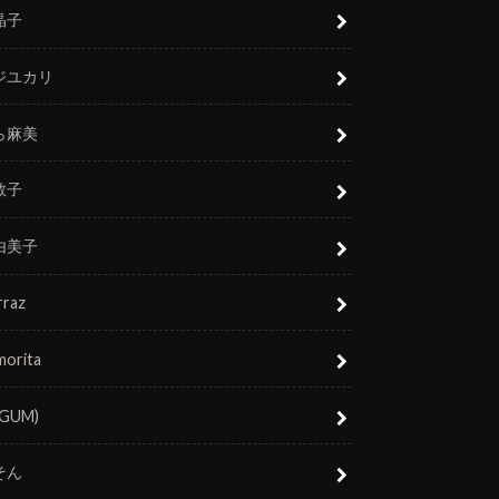
晶子
ジユカリ
ら麻美
敬子
由美子
rraz
morita
(GUM)
そん