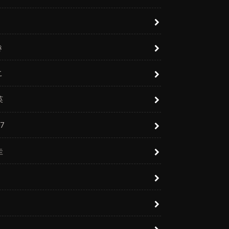
き
こ
英
7
圭