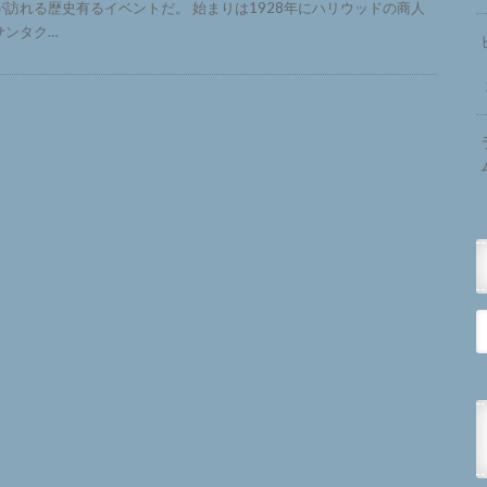
が訪れる歴史有るイベントだ。 始まりは1928年にハリウッドの商人
サンタク…