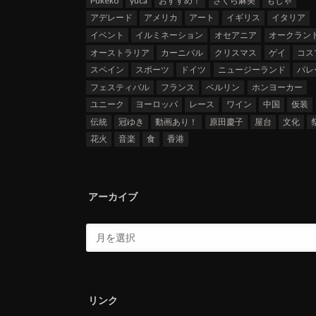
Pukeko
yuca
おすすめ！
さくら麻美
もじゃ
アデレード
アメリカ
アート
イギリス
イタリア
イベント
イルミネーション
オセアニア
オークラン
オーストラリア
カーニバル
クリスマス
ゲイ
コス
スペイン
スポーツ
ドイツ
ニュージーランド
パレ
フェスティバル
フランス
ベルリン
ホンヨーカー
ユニーク
ヨーロッパ
レース
ワイン
中国
仮装
伝統
冠ゆき
動画あり！
原田慶子
屋台
文化
花火
音楽
食
香港
アーカイブ
リンク