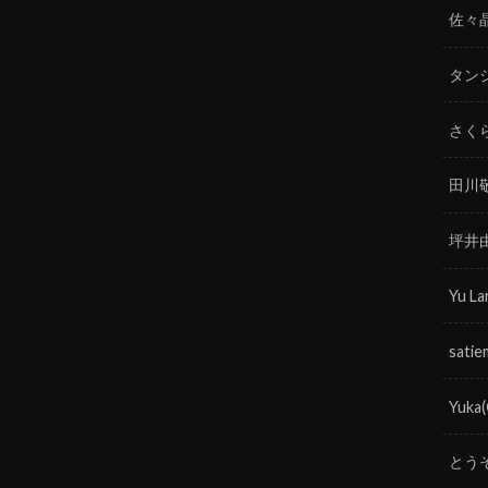
佐々
タン
さく
田川
坪井
Yu La
satie
Yuka
とう