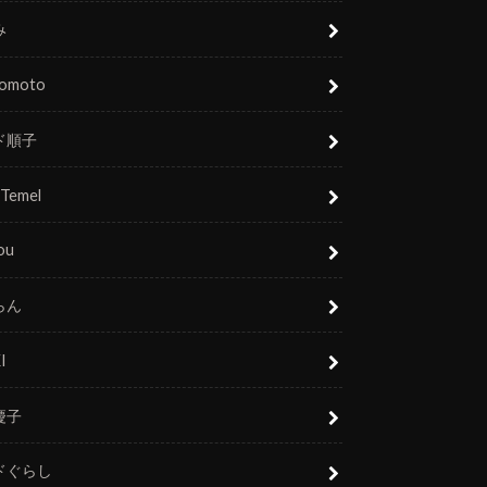
み
nomoto
ド順子
 Temel
ou
らん
I
慶子
ドぐらし