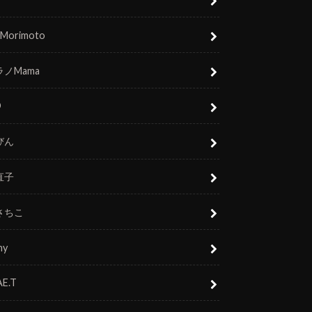
 Morimoto
ノMama
O
びん
直子
さちこ
ny
E.T