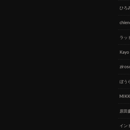
ひろ
chie
ラッ
Kayo
ziros
ぼう
MIKK
原田
イン