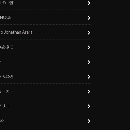
コのつぼ
 INOUE
o Jonathan Arara
浜あきこ
ろ
らみゆき
ヨーカー
ノリコ
ko