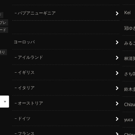
Kei
パプアニューギニア
ド
プレ
冠ゆ
ード
ヨーロッパ
みる
祭り
アイルランド
林清
イギリス
さち0
イタリア
鈴木
オーストリア
Chizu
ドイツ
yuca
フランス
Chizu