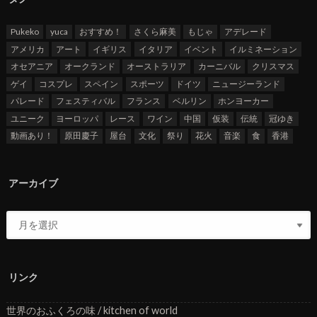
Pukeko
yuca
おすすめ！
さくら麻美
もじゃ
アデレード
アメリカ
アート
イギリス
イタリア
イベント
イルミネーション
オセアニア
オークランド
オーストラリア
カーニバル
クリスマス
ゲイ
コスプレ
スペイン
スポーツ
ドイツ
ニュージーランド
パレード
フェスティバル
フランス
ベルリン
ホンヨーカー
ユニーク
ヨーロッパ
レース
ワイン
中国
仮装
伝統
冠ゆき
動画あり！
原田慶子
屋台
文化
祭り
花火
音楽
食
香港
アーカイブ
リンク
世界のおふくろの味 / kitchen of world