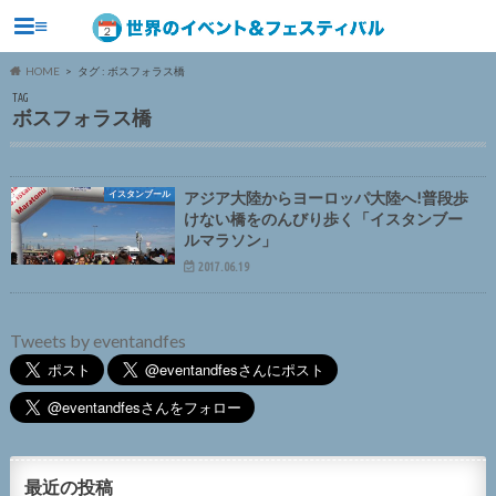
≡
HOME
タグ : ボスフォラス橋
TAG
ボスフォラス橋
イスタンブール
アジア大陸からヨーロッパ大陸へ!普段歩
けない橋をのんびり歩く「イスタンブー
ルマラソン」
2017.06.19
Tweets by eventandfes
最近の投稿