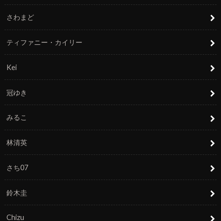
さわまど
ティファニー・カイリー
Kei
冠ゆき
みるこ
林清英
さち07
鈴木圭
Chizu