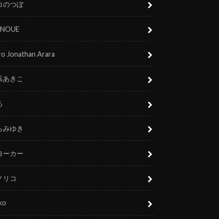
コのつぼ
 INOUE
o Jonathan Arara
浜あきこ
ろ
らみゆき
ヨーカー
ノリコ
ko