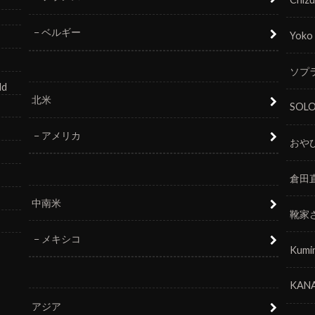
ベルギー
Yoko
ソプラ
ld
北米
SOL
アメリカ
おや
倉田
中南米
靴家
メキシコ
Kumi
KANA
アジア