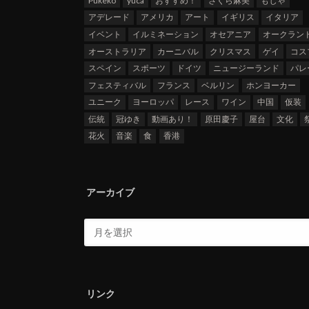
Pukeko
yuca
おすすめ！
さくら麻美
もじゃ
アデレード
アメリカ
アート
イギリス
イタリア
イベント
イルミネーション
オセアニア
オークラン
オーストラリア
カーニバル
クリスマス
ゲイ
コス
スペイン
スポーツ
ドイツ
ニュージーランド
パレ
フェスティバル
フランス
ベルリン
ホンヨーカー
ユニーク
ヨーロッパ
レース
ワイン
中国
仮装
伝統
冠ゆき
動画あり！
原田慶子
屋台
文化
花火
音楽
食
香港
アーカイブ
リンク