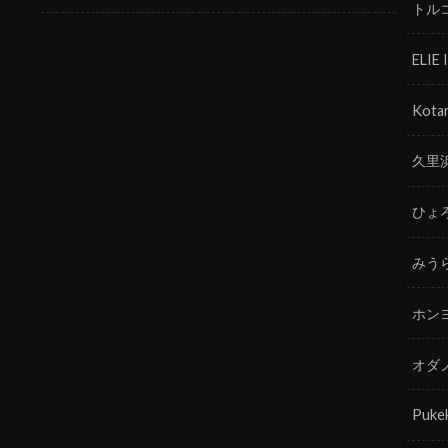
トル
ELIE
Kotar
久里
ひょ
みう
ホン
オダ
Puke