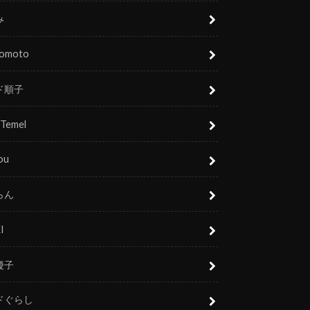
み
nomoto
ド順子
 Temel
ou
らん
I
慶子
ドぐらし