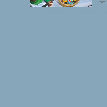
のが “M