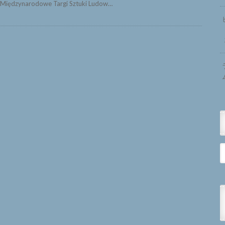
iędzynarodowe Targi Sztuki Ludow…