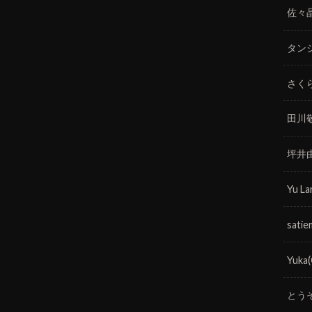
佐々
タン
さく
田川
坪井
Yu La
satie
Yuka
とう