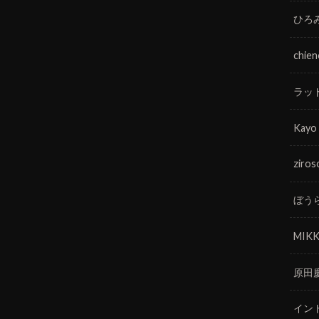
ひろ
chie
ラッ
Kayo
ziros
ぼう
MIKK
原田
イン