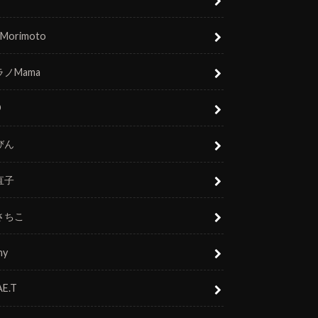
 Morimoto
ノMama
O
びん
直子
さちこ
ny
E.T