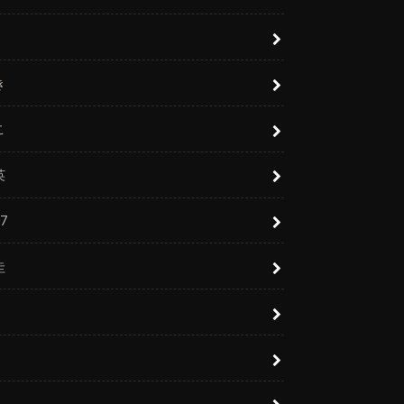
き
こ
英
7
圭