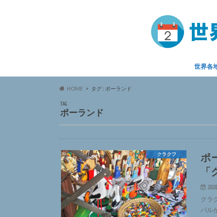
世界各
HOME
タグ : ポーランド
TAG
ポーランド
ポ
クラクフ
「
2020
クラ
バル