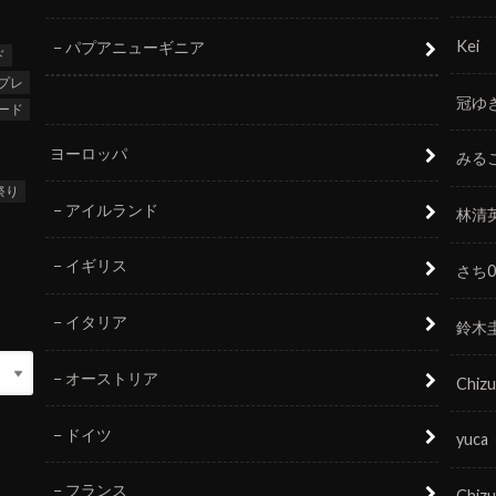
Kei
パプアニューギニア
ド
プレ
冠ゆ
ード
ヨーロッパ
みる
祭り
アイルランド
林清
イギリス
さち0
イタリア
鈴木
オーストリア
Chizu
ドイツ
yuca
フランス
Chizu