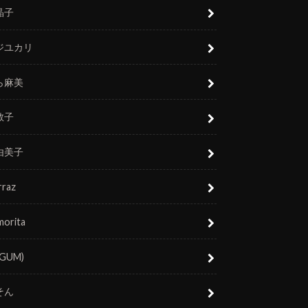
晶子
ジユカリ
ら麻美
敬子
由美子
rraz
morita
(GUM)
そん