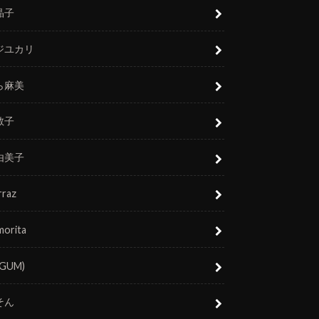
晶子
ジユカリ
ら麻美
敬子
由美子
rraz
morita
(GUM)
そん