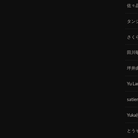
佐々
タン
さく
田川
坪井
Yu La
satie
Yuka
とう