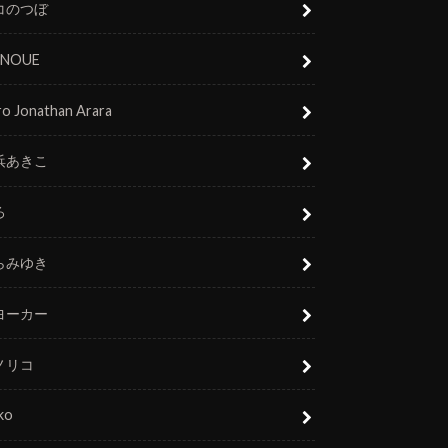
コのつぼ
 INOUE
o Jonathan Arara
浜あきこ
ろ
らみゆき
ヨーカー
ノリコ
ko