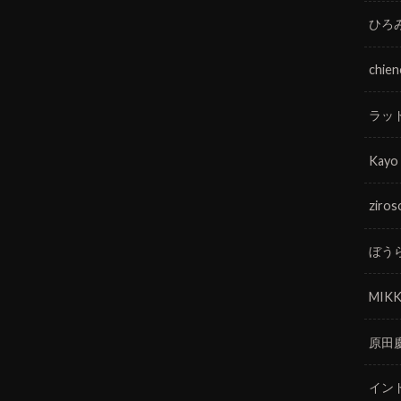
ひろ
chie
ラッ
Kayo
ziros
ぼう
MIKK
原田
イン