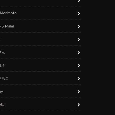
 Morimoto
ノMama
O
びん
直子
さちこ
ny
E.T