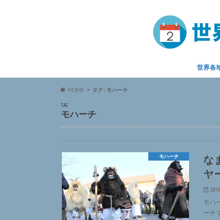
世界各
HOME
タグ : モハーチ
TAG
モハーチ
な
モハーチ
ヤ
2019
モハ
ーチ