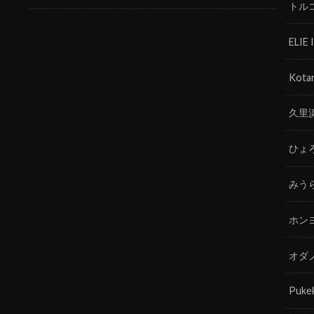
トル
ELIE
Kotar
久里
ひょ
みう
ホン
オダ
Puke