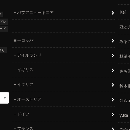
Kei
パプアニューギニア
ド
プレ
冠ゆ
ード
ヨーロッパ
みる
祭り
アイルランド
林清
イギリス
さち0
イタリア
鈴木
オーストリア
Chizu
ドイツ
yuca
フランス
Chizu