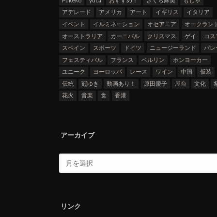
Pukeko
yuca
おすすめ！
さくら麻美
もじゃ
アデレード
アメリカ
アート
イギリス
イタリア
イベント
イルミネーション
オセアニア
オークラン
オーストラリア
カーニバル
クリスマス
ゲイ
コス
スペイン
スポーツ
ドイツ
ニュージーランド
パレ
フェスティバル
フランス
ベルリン
ホンヨーカー
ユニーク
ヨーロッパ
レース
ワイン
中国
仮装
伝統
冠ゆき
動画あり！
原田慶子
屋台
文化
花火
音楽
食
香港
アーカイブ
リンク