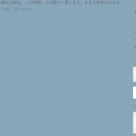
も静かな町は、この時期、その姿が一変します。まるで日本のなまは
ような『ブショー…