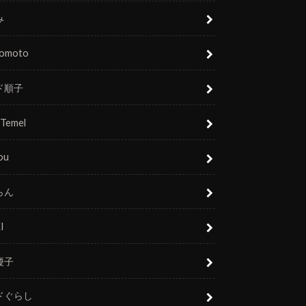
み
nomoto
ド順子
 Temel
ou
らん
I
慶子
ドぐらし