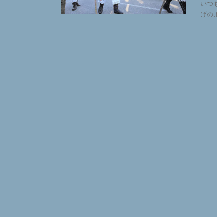
いつ
げの