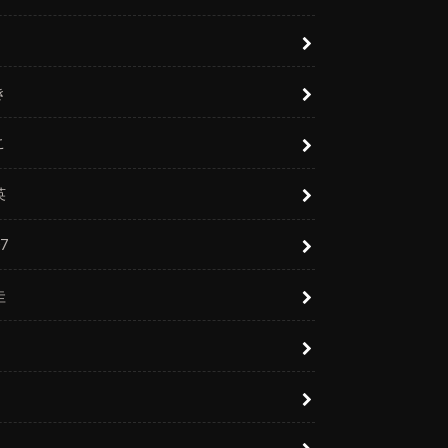
き
こ
英
7
圭