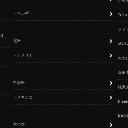
ベルギー
Yoko
ソプラ
ld
北米
SOL
アメリカ
おや
倉田
中南米
靴家
メキシコ
Kumi
KANA
アジア