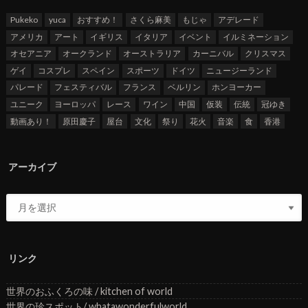
Pukeko
yuca
おすすめ！
さくら麻美
もじゃ
アデレード
アメリカ
アート
イギリス
イタリア
イベント
イルミネーション
オセアニア
オークランド
オーストラリア
カーニバル
クリスマス
ゲイ
コスプレ
スペイン
スポーツ
ドイツ
ニュージーランド
パレード
フェスティバル
フランス
ベルリン
ホンヨーカー
ユニーク
ヨーロッパ
レース
ワイン
中国
仮装
伝統
冠ゆき
動画あり！
原田慶子
屋台
文化
祭り
花火
音楽
食
香港
アーカイブ
リンク
世界のおふくろの味 / kitchen of world
世界の珍スポット/ whatawonderfulworld