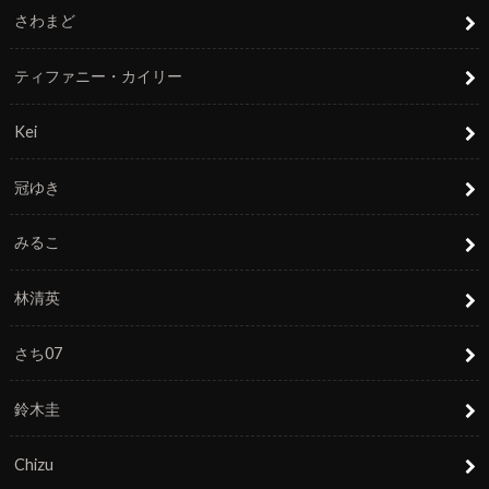
さわまど
ティファニー・カイリー
Kei
冠ゆき
みるこ
林清英
さち07
鈴木圭
Chizu