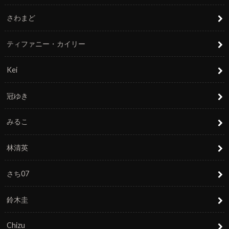
さわまど
ティファニー・カイリー
Kei
冠ゆき
みるこ
林清英
さち07
鈴木圭
Chizu