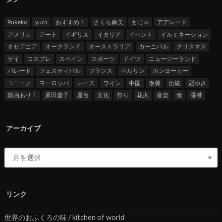
Pukeko
yuca
おすすめ！
さくら麻美
もじゃ
アデレード
アメリカ
アート
イギリス
イタリア
イベント
イルミネーション
オセアニア
オークランド
オーストラリア
カーニバル
クリスマス
ゲイ
コスプレ
スペイン
スポーツ
ドイツ
ニュージーランド
パレード
フェスティバル
フランス
ベルリン
ホンヨーカー
ユニーク
ヨーロッパ
レース
ワイン
中国
仮装
伝統
冠ゆき
動画あり！
原田慶子
屋台
文化
祭り
花火
音楽
食
香港
アーカイブ
リンク
世界のおふくろの味 / kitchen of world