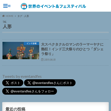
≡
HOME
タグ : 人形
TAG
人形
インド全域
大スペクタクルロマンのラーマーヤナに
熱狂！インド三大祭りのひとつ「ダシェ
ラ祭り」
2019.04.01
Tweets by eventandfes
最近の投稿