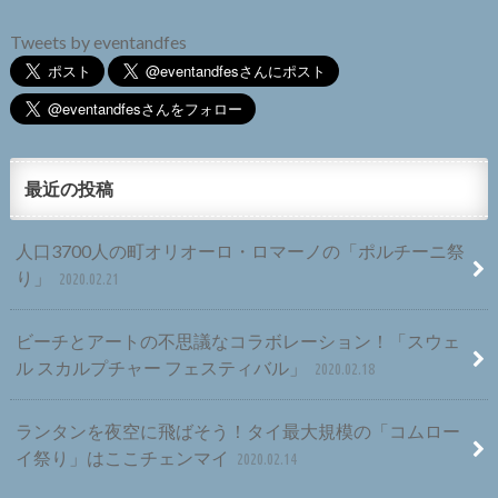
Tweets by eventandfes
最近の投稿
人口3700人の町オリオーロ・ロマーノの「ポルチーニ祭
り」
2020.02.21
ビーチとアートの不思議なコラボレーション！「スウェ
ル スカルプチャー フェスティバル」
2020.02.18
ランタンを夜空に飛ばそう！タイ最大規模の「コムロー
イ祭り」はここチェンマイ
2020.02.14