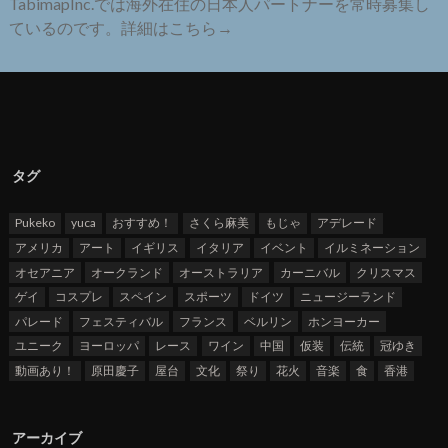
TabimapInc.では海外在住の日本人パートナーを常時募集し
ているのです。詳細はこちら→
タグ
Pukeko
yuca
おすすめ！
さくら麻美
もじゃ
アデレード
アメリカ
アート
イギリス
イタリア
イベント
イルミネーション
オセアニア
オークランド
オーストラリア
カーニバル
クリスマス
ゲイ
コスプレ
スペイン
スポーツ
ドイツ
ニュージーランド
パレード
フェスティバル
フランス
ベルリン
ホンヨーカー
ユニーク
ヨーロッパ
レース
ワイン
中国
仮装
伝統
冠ゆき
動画あり！
原田慶子
屋台
文化
祭り
花火
音楽
食
香港
アーカイブ