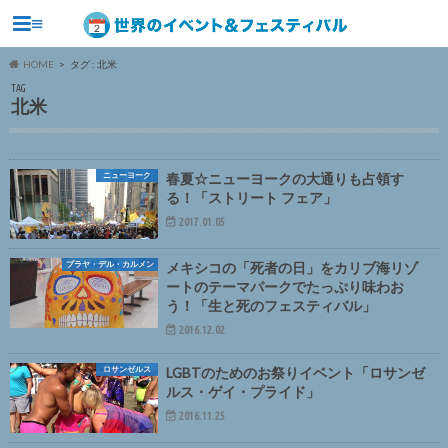
≡
HOME
タグ : 北米
TAG
北米
ニューヨーク
春夏☆ニューヨークの大通りも占領す
る！「ストリート フェア」
2017.01.05
プラヤ・デル・カルメン
メキシコの「死者の日」をカリブ海リゾ
ートのテーマパークでたっぷり味わお
う！「生と死のフェスティバル」
2016.12.02
ロサンゼルス
LGBTのためのお祭りイベント「ロサンゼ
ルス・ゲイ・プライド」
2016.11.25