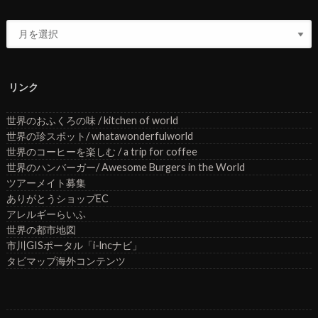
リンク
世界のおふくろの味 / kitchen of world
世界の珍スポット/ whatawonderfulworld
世界のコーヒーを楽しむ / a trip for coffee
世界のハンバーガー/ Awesome Burgers in the World
ツアーメイト募集
ありがとうショップEC
アレルギーらいふ
世界の都市地図
市川GISポータル「i-lncナビ」
タビマップ海外コンテンツ