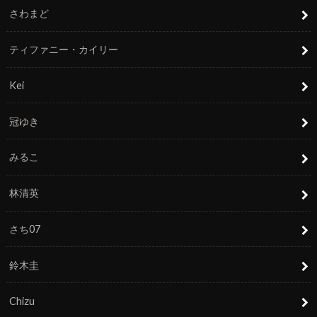
さわまど
ティファニー・カイリー
Kei
冠ゆき
みるこ
林清英
さち07
鈴木圭
Chizu