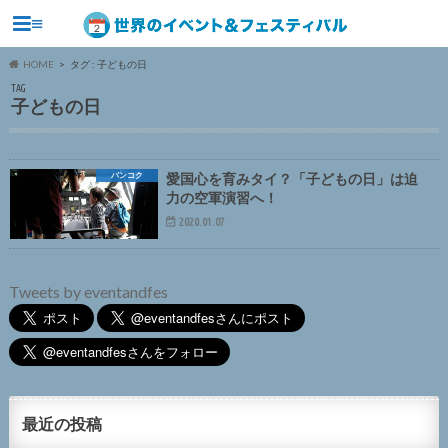
≡
HOME
タグ : 子どもの日
TAG
子どもの日
バンコク
愛国心を育みタイ？「子どもの日」は迫
力の空軍演習へ！
2020.01.07
Tweets by eventandfes
最近の投稿