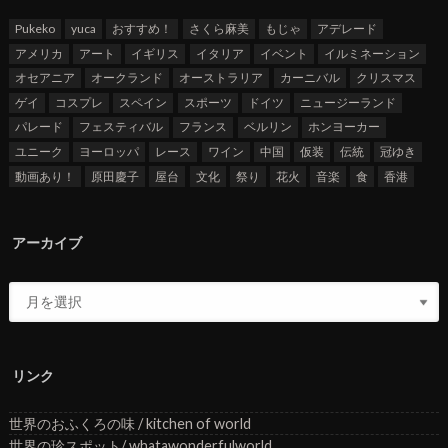
Pukeko
yuca
おすすめ！
さくら麻美
もじゃ
アデレード
アメリカ
アート
イギリス
イタリア
イベント
イルミネーション
オセアニア
オークランド
オーストラリア
カーニバル
クリスマス
ゲイ
コスプレ
スペイン
スポーツ
ドイツ
ニュージーランド
パレード
フェスティバル
フランス
ベルリン
ホンヨーカー
ユニーク
ヨーロッパ
レース
ワイン
中国
仮装
伝統
冠ゆき
動画あり！
原田慶子
屋台
文化
祭り
花火
音楽
食
香港
アーカイブ
リンク
世界のおふくろの味 / kitchen of world
世界の珍スポット/ whatawonderfulworld