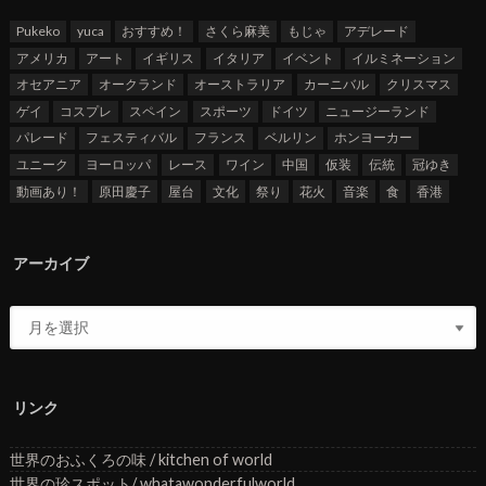
Pukeko
yuca
おすすめ！
さくら麻美
もじゃ
アデレード
アメリカ
アート
イギリス
イタリア
イベント
イルミネーション
オセアニア
オークランド
オーストラリア
カーニバル
クリスマス
ゲイ
コスプレ
スペイン
スポーツ
ドイツ
ニュージーランド
パレード
フェスティバル
フランス
ベルリン
ホンヨーカー
ユニーク
ヨーロッパ
レース
ワイン
中国
仮装
伝統
冠ゆき
動画あり！
原田慶子
屋台
文化
祭り
花火
音楽
食
香港
アーカイブ
リンク
世界のおふくろの味 / kitchen of world
世界の珍スポット/ whatawonderfulworld