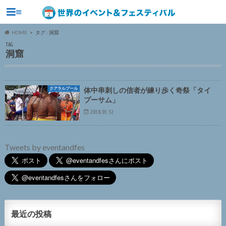
≡
HOME
タグ : 洞窟
TAG
洞窟
クアラルプール
体中串刺しの信者が練り歩く奇祭「タイ
プーサム」
2018.01.12
Tweets by eventandfes
最近の投稿