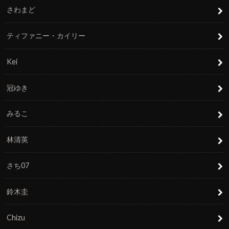
さわまど
ティファニー・カイリー
Kei
冠ゆき
みるこ
林清英
さち07
鈴木圭
Chizu