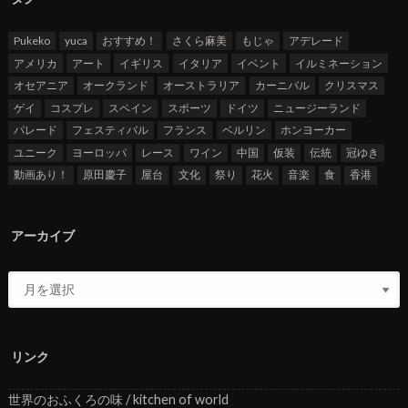
Pukeko
yuca
おすすめ！
さくら麻美
もじゃ
アデレード
アメリカ
アート
イギリス
イタリア
イベント
イルミネーション
オセアニア
オークランド
オーストラリア
カーニバル
クリスマス
ゲイ
コスプレ
スペイン
スポーツ
ドイツ
ニュージーランド
パレード
フェスティバル
フランス
ベルリン
ホンヨーカー
ユニーク
ヨーロッパ
レース
ワイン
中国
仮装
伝統
冠ゆき
動画あり！
原田慶子
屋台
文化
祭り
花火
音楽
食
香港
アーカイブ
リンク
世界のおふくろの味 / kitchen of world