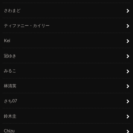
さわまど
ティファニー・カイリー
Kei
冠ゆき
みるこ
林清英
さち07
鈴木圭
Chizu