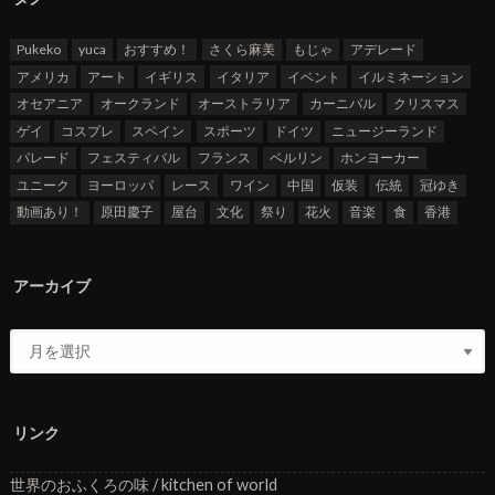
Pukeko
yuca
おすすめ！
さくら麻美
もじゃ
アデレード
アメリカ
アート
イギリス
イタリア
イベント
イルミネーション
オセアニア
オークランド
オーストラリア
カーニバル
クリスマス
ゲイ
コスプレ
スペイン
スポーツ
ドイツ
ニュージーランド
パレード
フェスティバル
フランス
ベルリン
ホンヨーカー
ユニーク
ヨーロッパ
レース
ワイン
中国
仮装
伝統
冠ゆき
動画あり！
原田慶子
屋台
文化
祭り
花火
音楽
食
香港
アーカイブ
リンク
世界のおふくろの味 / kitchen of world