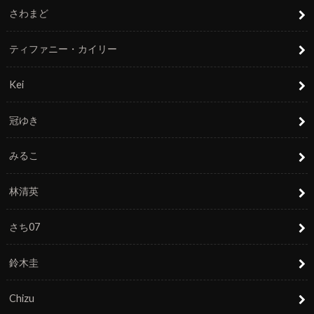
さわまど
ティファニー・カイリー
Kei
冠ゆき
みるこ
林清英
さち07
鈴木圭
Chizu