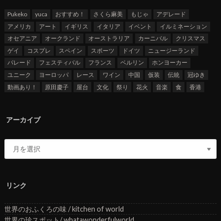
Pukeko
yuca
おすすめ！
さくら麻美
もじゃ
アデレード
アメリカ
アート
イギリス
イタリア
イベント
イルミネーション
オセアニア
オークランド
オーストラリア
カーニバル
クリスマス
ゲイ
コスプレ
スペイン
スポーツ
ドイツ
ニュージーランド
パレード
フェスティバル
フランス
ベルリン
ホンヨーカー
ユニーク
ヨーロッパ
レース
ワイン
中国
仮装
伝統
冠ゆき
動画あり！
原田慶子
屋台
文化
祭り
花火
音楽
食
香港
アーカイブ
リンク
世界のおふくろの味 / kitchen of world
世界の珍スポット/ whatawonderfulworld