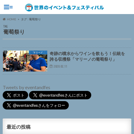
≡
HOME
タグ : 葡萄祭り
TAG
葡萄祭り
マリーノ
奇跡の噴水からワインを飲もう！伝統を
誇る収穫祭「マリーノの葡萄祭り」
2020.02.11
Tweets by eventandfes
最近の投稿