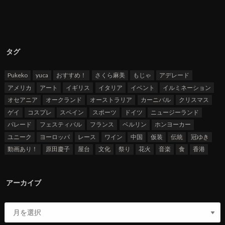
タグ
Pukeko
yuca
おすすめ！
さくら麻美
もじゃ
アデレード
アメリカ
アート
イギリス
イタリア
イベント
イルミネーション
オセアニア
オークランド
オーストラリア
カーニバル
クリスマス
ゲイ
コスプレ
スペイン
スポーツ
ドイツ
ニュージーランド
パレード
フェスティバル
フランス
ベルリン
ホンヨーカー
ユニーク
ヨーロッパ
レース
ワイン
中国
仮装
伝統
冠ゆき
動画あり！
原田慶子
屋台
文化
祭り
花火
音楽
食
香港
アーカイブ