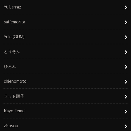
Yu Larraz
satiemorita
Yuka(GUM)
とうそん
ひろみ
chienomoto
ラッド順子
Kayo Temel
zirosou