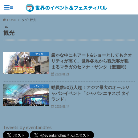
≡
HOME
タグ : 観光
TAG
観光
マラガ
厳かな中にもアート&ショーとしてもクオ
リティが高く、世界各地から観光客が集
まるマラガのセマナ・サンタ（聖週間）
2020.01.21
バンコク
動員数50万人超！アジア最大のオールジ
ャパンイベント「ジャパンエキスポ タイ
ランド」
2020.01.14
Tweets by eventandfes