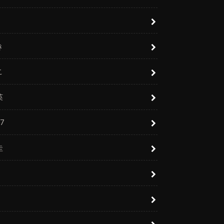
き
こ
英
7
圭