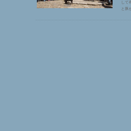
して
と豚