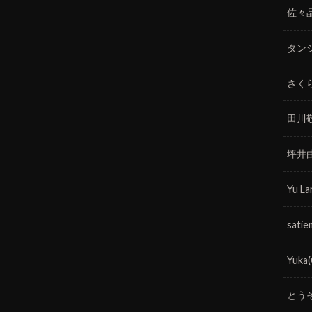
佐々
タン
さく
田川
坪井
Yu La
satie
Yuka
とう