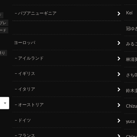
Kei
パプアニューギニア
ド
プレ
冠ゆ
ード
ヨーロッパ
みる
祭り
アイルランド
林清
イギリス
さち0
イタリア
鈴木
オーストリア
Chizu
ドイツ
yuca
フランス
Chizu