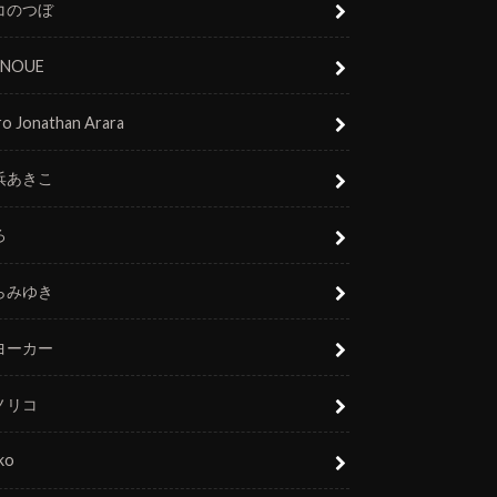
コのつぼ
 INOUE
o Jonathan Arara
浜あきこ
ろ
らみゆき
ヨーカー
ノリコ
ko