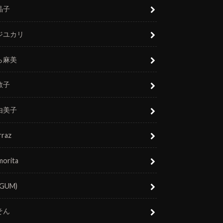
晶子
ジユカリ
ら麻美
敬子
由美子
rraz
morita
(GUM)
そん