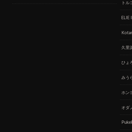
トル
ELIE
Kotar
久里
ひょ
みう
ホン
オダ
Puke