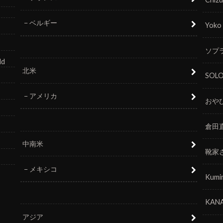
ベルギー
Yoko
ソプラ
ld
北米
SOL
アメリカ
おや
倉田
中南米
靴家
メキシコ
Kumi
KANA
アジア