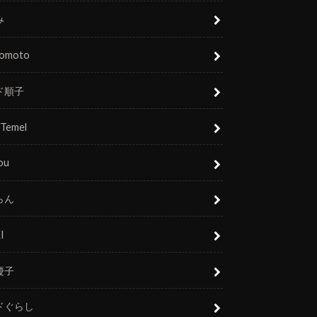
み
nomoto
ド順子
 Temel
ou
らん
I
慶子
ドぐらし