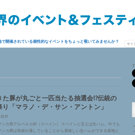
地で開催されている個性的なイベントをちょっと覗いてみませんか？
T
きた豚が丸ごと一匹当たる抽選会!?伝統の
祭り「マラノ・デ・サン・アントン」
.02.07
マンカ県アルベルカ村（スペイン） スペインと言えば生ハム。中でも
マンカ県は気候が適していることから美味しい生ハムができる産地と