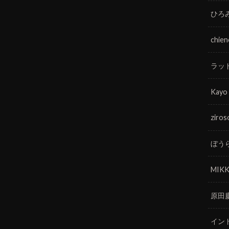
ひろ
chie
ラッ
Kayo
ziros
ぼう
MIKK
原田
イン