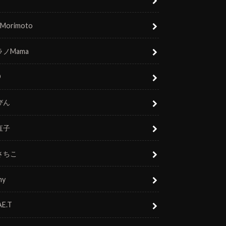
 Morimoto
ノMama
O
びん
直子
さちこ
ny
E.T