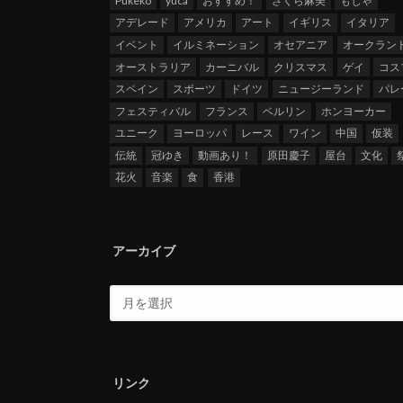
Pukeko
yuca
おすすめ！
さくら麻美
もじゃ
アデレード
アメリカ
アート
イギリス
イタリア
イベント
イルミネーション
オセアニア
オークラン
オーストラリア
カーニバル
クリスマス
ゲイ
コス
スペイン
スポーツ
ドイツ
ニュージーランド
パレ
フェスティバル
フランス
ベルリン
ホンヨーカー
ユニーク
ヨーロッパ
レース
ワイン
中国
仮装
伝統
冠ゆき
動画あり！
原田慶子
屋台
文化
花火
音楽
食
香港
アーカイブ
リンク