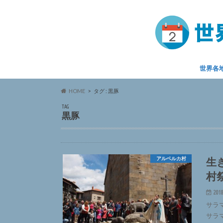
世界各
HOME
タグ : 黒豚
TAG
黒豚
生
アルベルカ村
村
2018
サラ
サラ