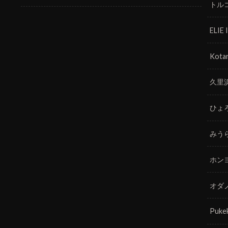
トル
ELIE
Kotar
久里
ひょ
みう
ホン
オダ
Puke