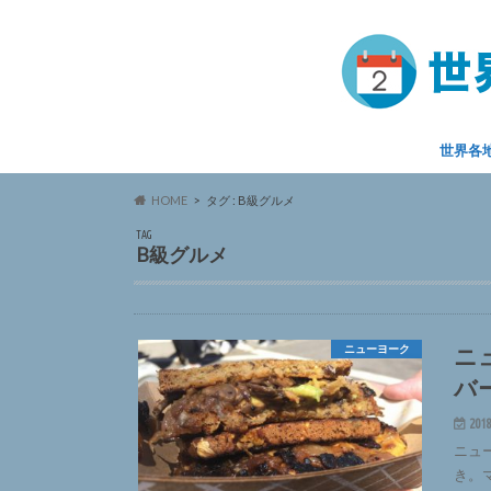
世界各
HOME
タグ : B級グルメ
TAG
B級グルメ
ニ
ニューヨーク
バ
2018
ニュ
き。