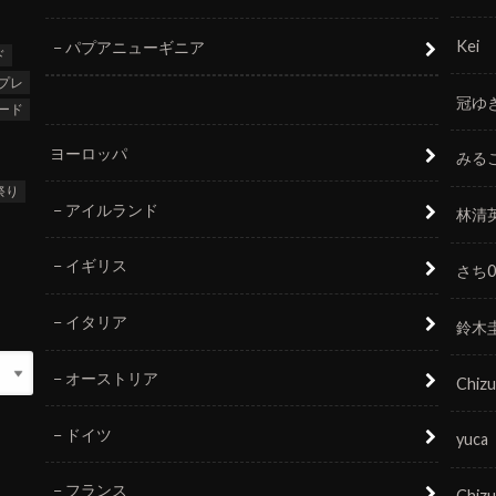
Kei
パプアニューギニア
ド
プレ
冠ゆ
ード
ヨーロッパ
みる
祭り
アイルランド
林清
イギリス
さち0
イタリア
鈴木
オーストリア
Chizu
ドイツ
yuca
フランス
Chizu