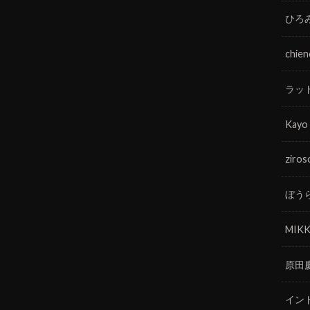
ひろ
chie
ラッ
Kayo
ziros
ぼう
MIKK
原田
イン