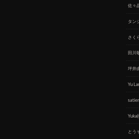
佐々
タン
さく
田川
坪井
Yu La
satie
Yuka
とう