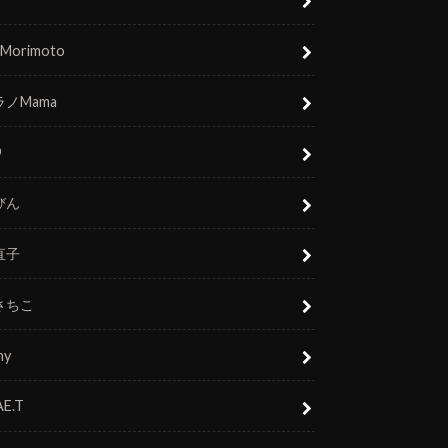
 Morimoto
ノMama
O
びん
直子
さちこ
ny
E.T