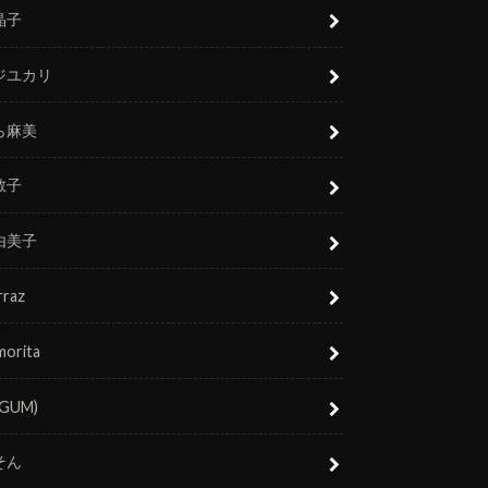
晶子
ジユカリ
ら麻美
敬子
由美子
rraz
morita
(GUM)
そん