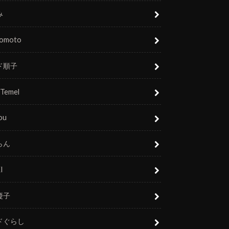
み
nomoto
ド順子
 Temel
ou
らん
I
慶子
ドぐらし