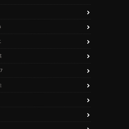
き
こ
英
7
圭