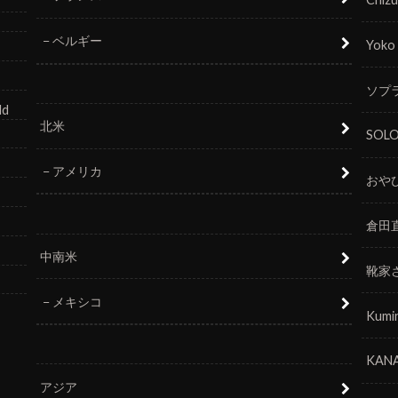
ベルギー
Yoko
ソプラ
ld
北米
SOL
アメリカ
おや
倉田
中南米
靴家
メキシコ
Kumi
KANA
アジア