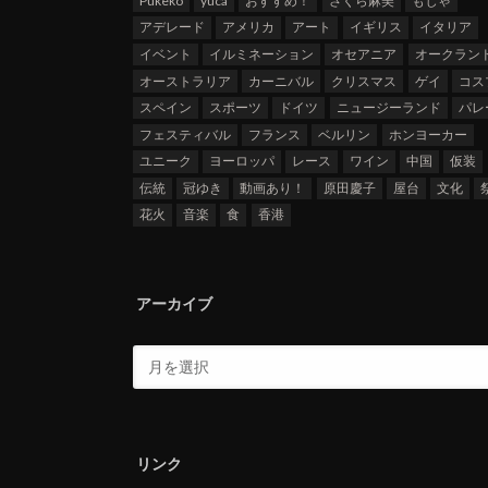
Pukeko
yuca
おすすめ！
さくら麻美
もじゃ
アデレード
アメリカ
アート
イギリス
イタリア
イベント
イルミネーション
オセアニア
オークラン
オーストラリア
カーニバル
クリスマス
ゲイ
コス
スペイン
スポーツ
ドイツ
ニュージーランド
パレ
フェスティバル
フランス
ベルリン
ホンヨーカー
ユニーク
ヨーロッパ
レース
ワイン
中国
仮装
伝統
冠ゆき
動画あり！
原田慶子
屋台
文化
花火
音楽
食
香港
アーカイブ
リンク