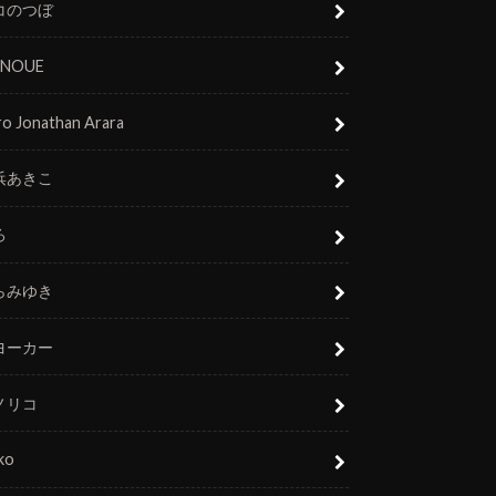
コのつぼ
 INOUE
o Jonathan Arara
浜あきこ
ろ
らみゆき
ヨーカー
ノリコ
ko