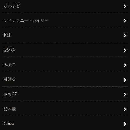
さわまど
ティファニー・カイリー
Kei
冠ゆき
みるこ
林清英
さち07
鈴木圭
Chizu