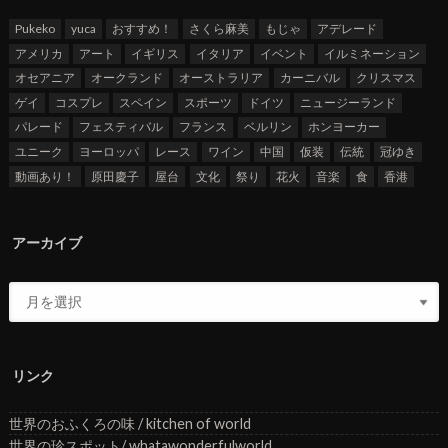
Pukeko
yuca
おすすめ！
さくら麻美
もじゃ
アデレード
アメリカ
アート
イギリス
イタリア
イベント
イルミネーション
オセアニア
オークランド
オーストラリア
カーニバル
クリスマス
ゲイ
コスプレ
スペイン
スポーツ
ドイツ
ニュージーランド
パレード
フェスティバル
フランス
ベルリン
ホンヨーカー
ユニーク
ヨーロッパ
レース
ワイン
中国
仮装
伝統
冠ゆき
動画あり！
原田慶子
屋台
文化
祭り
花火
音楽
食
香港
アーカイブ
リンク
世界のおふくろの味 / kitchen of world
世界の珍スポット/ whatawonderfulworld