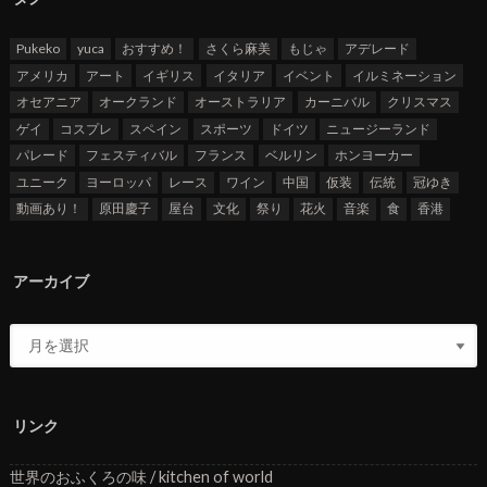
Pukeko
yuca
おすすめ！
さくら麻美
もじゃ
アデレード
アメリカ
アート
イギリス
イタリア
イベント
イルミネーション
オセアニア
オークランド
オーストラリア
カーニバル
クリスマス
ゲイ
コスプレ
スペイン
スポーツ
ドイツ
ニュージーランド
パレード
フェスティバル
フランス
ベルリン
ホンヨーカー
ユニーク
ヨーロッパ
レース
ワイン
中国
仮装
伝統
冠ゆき
動画あり！
原田慶子
屋台
文化
祭り
花火
音楽
食
香港
アーカイブ
リンク
世界のおふくろの味 / kitchen of world