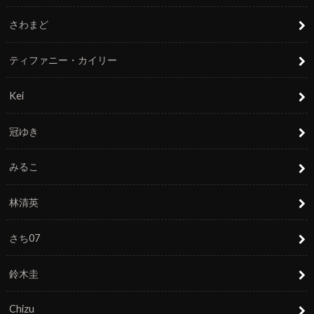
さわまど
ティファニー・カイリー
Kei
冠ゆき
みるこ
林清英
さち07
鈴木圭
Chizu