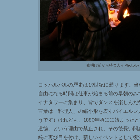
夜明け前から待つ人々 Photo by Sig
コッハルバルの歴史は19世紀に遡ります。
自由になる時間は仕事が始まる前の早朝のみ
イナタワーに集まり、皆でダンスを楽しんだ後、
言葉は「料理人」の縮小形を表すバイエルン
うです）けれども、1880年頃にに始まった
道徳」という理由で禁止され、その後長い間
統に再び目を付け、新しいイベントとして復活