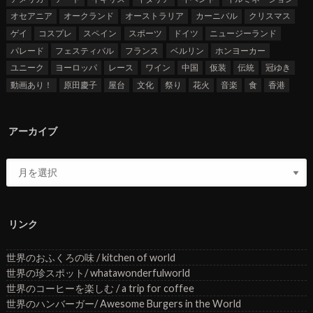
オセアニア
オークランド
オーストラリア
カーニバル
クリスマス
ゲイ
コスプレ
スペイン
スポーツ
ドイツ
ニュージーランド
パレード
フェスティバル
フランス
ベルリン
ホンヨーカー
ユニーク
ヨーロッパ
レース
ワイン
中国
仮装
伝統
冠ゆき
動画あり！
原田慶子
屋台
文化
祭り
花火
音楽
食
香港
アーカイブ
リンク
世界のおふくろの味 / kitchen of world
世界の珍スポット/ whatawonderfulworld
世界のコーヒーを楽しむ / a trip for coffee
世界のハンバーガー/ Awesome Burgers in the World