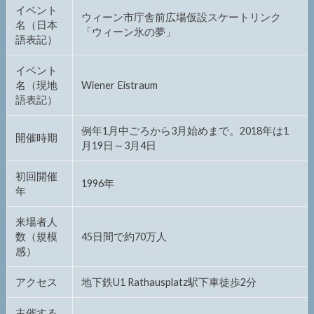
イベント
ウィーン市庁舎前広場仮設スケートリンク
名（日本
「ウィーン氷の夢」
語表記）
イベント
名（現地
Wiener Eistraum
語表記）
例年1月中ごろから3月始めまで。2018年は1
開催時期
月19日～3月4日
初回開催
1996年
年
来場者人
数（規模
45日間で約70万人
感）
アクセス
地下鉄U1 Rathausplatz駅下車徒歩2分
主催する