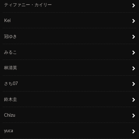
ティファニー・カイリー
Kei
冠ゆき
みるこ
林清英
さち07
鈴木圭
Chizu
yuca