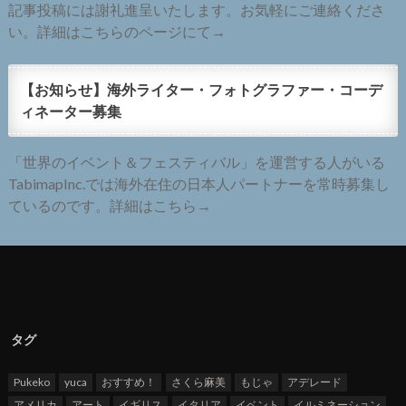
記事投稿には謝礼進呈いたします。お気軽にご連絡くださ
い。詳細はこちらのページにて→
【お知らせ】海外ライター・フォトグラファー・コーデ
ィネーター募集
「世界のイベント＆フェスティバル」を運営する人がいる
TabimapInc.では海外在住の日本人パートナーを常時募集し
ているのです。詳細はこちら→
タグ
Pukeko
yuca
おすすめ！
さくら麻美
もじゃ
アデレード
アメリカ
アート
イギリス
イタリア
イベント
イルミネーション