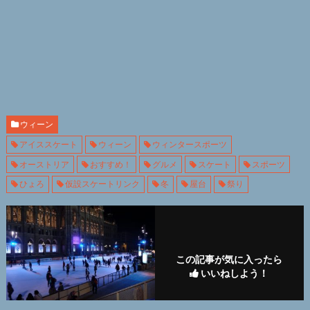
ウィーン
アイススケート
ウィーン
ウィンタースポーツ
オーストリア
おすすめ！
グルメ
スケート
スポーツ
ひょろ
仮設スケートリンク
冬
屋台
祭り
この記事が気に入ったら
いいねしよう！