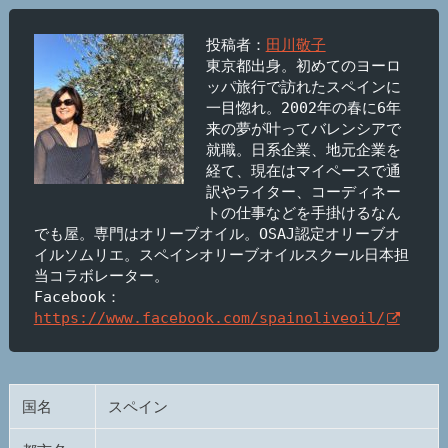
投稿者：
田川敬子
東京都出身。初めてのヨーロ
ッパ旅行で訪れたスペインに
一目惚れ。2002年の春に6年
来の夢が叶ってバレンシアで
就職。日系企業、地元企業を
経て、現在はマイペースで通
訳やライター、コーディネー
トの仕事などを手掛けるなん
でも屋。専門はオリーブオイル。OSAJ認定オリーブオ
イルソムリエ。スペインオリーブオイルスクール日本担
当コラボレーター。

Facebook：
https://www.facebook.com/spainoliveoil/
国名
スペイン