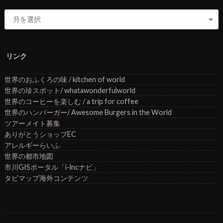
リンク
世界のおふくろの味 / kitchen of world
世界の珍スポット/ whatawonderfulworld
世界のコーヒーを楽しむ / a trip for coffee
世界のハンバーガー/ Awesome Burgers in the World
ツアーメイト募集
ありがとうショップEC
アレルギーらいふ
世界の都市地図
市川GISポータル「i-lncナビ」
タビマップ海外コンテンツ