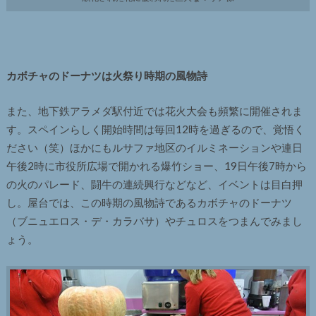
カボチャのドーナツは火祭り時期の風物詩
また、地下鉄アラメダ駅付近では花火大会も頻繁に開催されま
す。スペインらしく開始時間は毎回12時を過ぎるので、覚悟く
ださい（笑）ほかにもルサファ地区のイルミネーションや連日
午後2時に市役所広場で開かれる爆竹ショー、19日午後7時から
の火のパレード、闘牛の連続興行などなど、イベントは目白押
し。屋台では、この時期の風物詩であるカボチャのドーナツ
（ブニュエロス・デ・カラバサ）やチュロスをつまんでみまし
ょう。