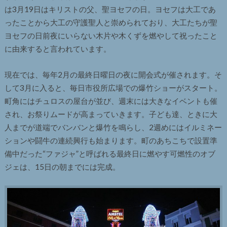
は3月19日はキリストの父、聖ヨセフの日。ヨセフは大工であ
ったことから大工の守護聖人と崇められており、大工たちが聖
ヨセフの日前夜にいらない木片や木くずを燃やして祝ったこと
に由来すると言われています。
現在では、毎年2月の最終日曜日の夜に開会式が催されます。そ
して3月に入ると、毎日市役所広場での爆竹ショーがスタート。
町角にはチュロスの屋台が並び、週末には大きなイベントも催
され、お祭りムードが高まっていきます。子ども達、ときに大
人までが道端でバンバンと爆竹を鳴らし、2週めにはイルミネー
ションや闘牛の連続興行も始まります。町のあちこちで設置準
備中だった“ファジャ”と呼ばれる最終日に燃やす可燃性のオブ
ジェは、15日の朝までには完成。