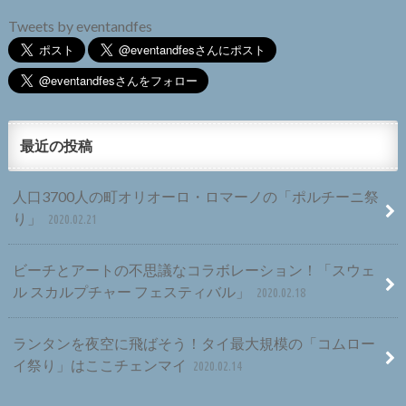
Tweets by eventandfes
最近の投稿
人口3700人の町オリオーロ・ロマーノの「ポルチーニ祭
り」
2020.02.21
ビーチとアートの不思議なコラボレーション！「スウェ
ル スカルプチャー フェスティバル」
2020.02.18
ランタンを夜空に飛ばそう！タイ最大規模の「コムロー
イ祭り」はここチェンマイ
2020.02.14