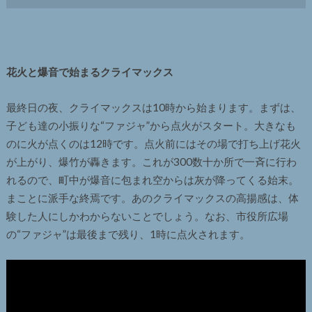
花火と爆音で始まるクライマックス
最終日の夜、クライマックスは10時から始まります。まずは、
子ども達の小振りな“ファジャ”から点火がスタート。大きなも
のに火が点くのは12時です。点火前にはその場で打ち上げ花火
が上がり、爆竹が轟きます。これが300数十か所で一斉に行わ
れるので、町中が爆音に包まれ空からは灰が降ってくる始末。
まことに派手な終焉です。あのクライマックスの高揚感は、体
験した人にしかわからないことでしょう。なお、市役所広場
の“ファジャ”は最後まで残り、1時に点火されます。