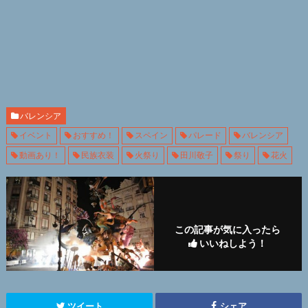
バレンシア
イベント
おすすめ！
スペイン
パレード
バレンシア
動画あり！
民族衣装
火祭り
田川敬子
祭り
花火
この記事が気に入ったら
いいねしよう！
ツイート
シェア