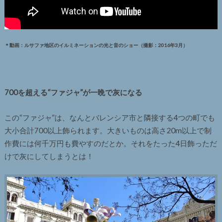
＊動画：ルサファ地区のイルミネーションの光と音のショー（撮影：2016年3月）
700を超える“ファジャ”が一晩で灰になる
この“ファジャ”は、なんとバレンシア市と隣接する4つの町でも
大小合計700以上飾られます。大きいものは高さ20m以上で制
作費には何千万円も費やすのだとか。それをたった4日飾っただ
けで灰にしてしまうとは！