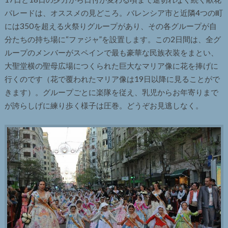
パレードは、オススメの見どころ。バレンシア市と近隣4つの町
には350を超える火祭りグループがあり、その各グループが自
分たちの持ち場に“ファジャ”を設置します。この2日間は、全グ
ループのメンバーがスペインで最も豪華な民族衣装をまとい、
大聖堂横の聖母広場につくられた巨大なマリア像に花を捧げに
行くのです（花で覆われたマリア像は19日以降に見ることがで
きます）。グループごとに楽隊を従え、乳児からお年寄りまで
が誇らしげに練り歩く様子は圧巻。どうぞお見逃しなく。