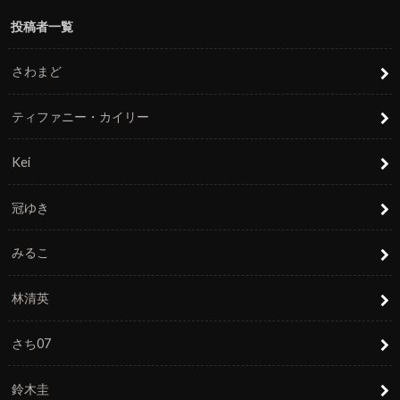
投稿者一覧
さわまど
ティファニー・カイリー
Kei
冠ゆき
みるこ
林清英
さち07
鈴木圭