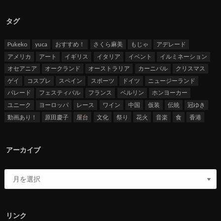
タグ
Pukeko
yuca
おすすめ！
さくら麻美
もじゃ
アデレード
アメリカ
アート
イギリス
イタリア
イベント
イルミネーション
オセアニア
オークランド
オーストラリア
カーニバル
クリスマス
ゲイ
コスプレ
スペイン
スポーツ
ドイツ
ニュージーランド
パレード
フェスティバル
フランス
ベルリン
ホンヨーカー
ユニーク
ヨーロッパ
レース
ワイン
中国
仮装
伝統
冠ゆき
動画あり！
原田慶子
屋台
文化
祭り
花火
音楽
食
香港
アーカイブ
リンク