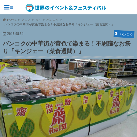
≡
HOME
アジア
タイ
バンコク
バンコクの中華街が黄色で染まる！不思議なお祭り「キンジェー（菜食週間）」
2018.08.31
バンコク
バンコクの中華街が黄色で染まる！不思議なお祭
り「キンジェー（菜食週間）」