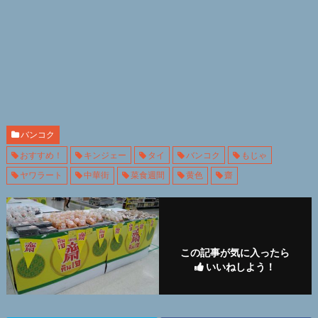
バンコク
おすすめ！
キンジェー
タイ
バンコク
もじゃ
ヤワラート
中華街
菜食週間
黄色
齋
この記事が気に入ったら
いいねしよう！