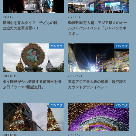
2020.1.7
2020.1.14
愛国心を育みタイ？「子どもの日」
動員数50万人超！アジア最大のオー
は迫力の空軍演習へ！
ルジャパンイベント「ジャパンエキ
スポ …
バンコク
バンコク
2019.12.15
2019.12.23
タイ国民が今も敬愛する前国王を偲
東南アジア最大級の規模！超混雑の
ぶ日「ラーマ9世誕生日」
カウントダウンイベント
バンコク
バンコク
2019.12.18
2019.12.20