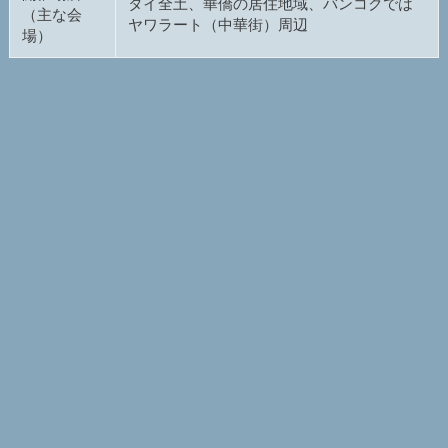
タイ全土、華僑の居住地域、バンコクでは
（主な会
ヤワラート（中華街）周辺
場）