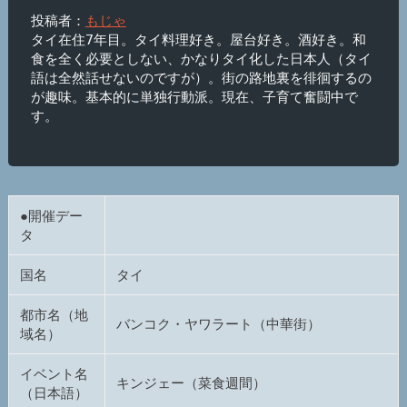
投稿者：
もじゃ
タイ在住7年目。タイ料理好き。屋台好き。酒好き。和
食を全く必要としない、かなりタイ化した日本人（タイ
語は全然話せないのですが）。街の路地裏を徘徊するの
が趣味。基本的に単独行動派。現在、子育て奮闘中で
す。

●開催デー
タ
国名
タイ
都市名（地
バンコク・ヤワラート（中華街）
域名）
イベント名
キンジェー（菜食週間）
（日本語）