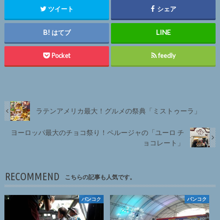
ツイート
シェア
はてブ
Pocket
feedly
ラテンアメリカ最大！グルメの祭典「ミストゥーラ」
ヨーロッパ最大のチョコ祭り！ペルージャの「ユーロ チ
ョコレート」
RECOMMEND
こちらの記事も人気です。
バンコク
バンコク