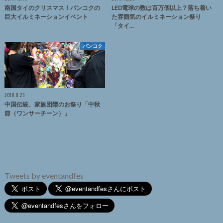
南国タイのクリスマス！バンコクの
LED電球の数は百万個以上？落ち着い
巨大イルミネーションイベント
た雰囲気のイルミネーション祭り
「タイ…
バンコク
2018.8.23
中国伝統、家族団欒のお祭り「中秋
節（ワンサーチーン）」
Tweets by eventandfes