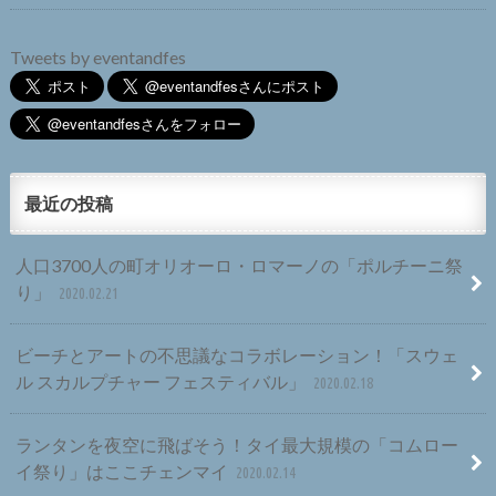
Tweets by eventandfes
最近の投稿
人口3700人の町オリオーロ・ロマーノの「ポルチーニ祭
り」
2020.02.21
ビーチとアートの不思議なコラボレーション！「スウェ
ル スカルプチャー フェスティバル」
2020.02.18
ランタンを夜空に飛ばそう！タイ最大規模の「コムロー
イ祭り」はここチェンマイ
2020.02.14