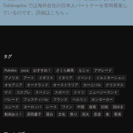
TabimapInc.では海外在住の日本人パートナーを常時募集し
ているのです。詳細はこちら→
タグ
Pukeko
yuca
おすすめ！
さくら麻美
もじゃ
アデレード
アメリカ
アート
イギリス
イタリア
イベント
イルミネーション
オセアニア
オークランド
オーストラリア
カーニバル
クリスマス
ゲイ
コスプレ
スペイン
スポーツ
ドイツ
ニュージーランド
パレード
フェスティバル
フランス
ベルリン
ホンヨーカー
ユニーク
ヨーロッパ
レース
ワイン
中国
仮装
伝統
冠ゆき
動画あり！
原田慶子
屋台
文化
祭り
花火
音楽
食
香港