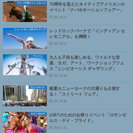
アリゾナ州ウインドロック
70周年を迎えたネイティブアメリカンの
イベント「ナバホネーションフェアー」
2017.06.16
ニューメキシコ州 ギャラップ
レッドロックパークで「インディアン セ
レモ二アル」を満喫！
2017.02.21
アメリカ
大人も子供も楽しめる、ワイルドな音
楽、ヨガ、アート、ワークショップフェ
ス「シンビオーシス ギャザリング」
2017.02.08
ニューヨーク
春夏☆ニューヨークの大通りも占領す
る！「ストリート フェア」
2017.01.05
ロサンゼルス
LGBTのためのお祭りイベント「ロサンゼ
ルス・ゲイ・プライド」
2016.11.25