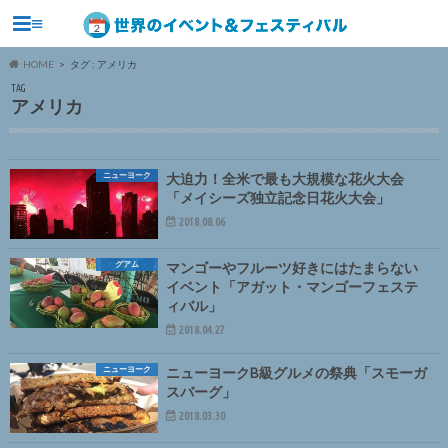
≡
HOME
タグ : アメリカ
TAG
アメリカ
ニューヨーク
大迫力！全米で最も大規模な花火大会
「メイシーズ独立記念日花火大会」
2018.08.06
グアム
マンゴーやフルーツ好きにはたまらない
イベント「アガット・マンゴーフェステ
ィバル」
2018.04.27
ニューヨーク
ニューヨークB級グルメの祭典「スモーガ
スバーグ」
2018.03.30