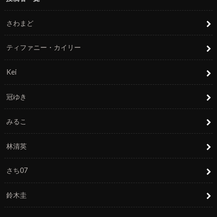
さわまど
ティファニー・カイリー
Kei
冠ゆき
みるこ
林清英
さち07
鈴木圭