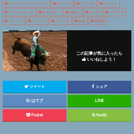
アート＆クラフトショー
アメリカ
アリゾナ
イベント
ウインドロック
おすすめ！
お祭り
さち07
パウワウ
パレード
ユニーク
ロディオ
伝統
収穫祭
この記事が気に入ったら
いいねしよう！
ツイート
シェア
はてブ
Pocket
feedly