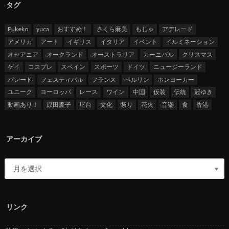
タグ
Pukeko
yuca
おすすめ！
さくら麻美
もじゃ
アデレード
アメリカ
アート
イギリス
イタリア
イベント
イルミネーション
オセアニア
オークランド
オーストラリア
カーニバル
クリスマス
ゲイ
コスプレ
スペイン
スポーツ
ドイツ
ニュージーランド
パレード
フェスティバル
フランス
ベルリン
ホンヨーカー
ユニーク
ヨーロッパ
レース
ワイン
中国
仮装
伝統
冠ゆき
動画あり！
原田慶子
屋台
文化
祭り
花火
音楽
食
香港
アーカイブ
リンク