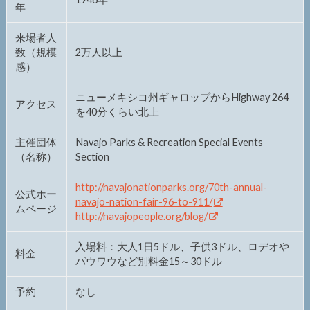
年
来場者人
数（規模
2万人以上
感）
ニューメキシコ州ギャロップからHighway 264
アクセス
を40分くらい北上
主催団体
Navajo Parks & Recreation Special Events
（名称）
Section
http://navajonationparks.org/70th-annual-
公式ホー
navajo-nation-fair-96-to-911/
ムページ
http://navajopeople.org/blog/
入場料：大人1日5ドル、子供3ドル、ロデオや
料金
パウワウなど別料金15～30ドル
予約
なし