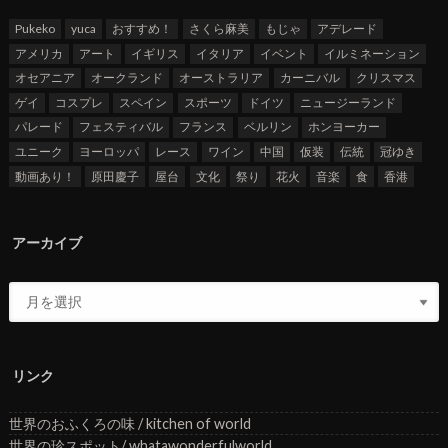
Pukeko
yuca
おすすめ！
さくら麻美
もじゃ
アデレード
アメリカ
アート
イギリス
イタリア
イベント
イルミネーション
オセアニア
オークランド
オーストラリア
カーニバル
クリスマス
ゲイ
コスプレ
スペイン
スポーツ
ドイツ
ニュージーランド
パレード
フェスティバル
フランス
ベルリン
ホンヨーカー
ユニーク
ヨーロッパ
レース
ワイン
中国
仮装
伝統
冠ゆき
動画あり！
原田慶子
屋台
文化
祭り
花火
音楽
食
香港
アーカイブ
リンク
世界のおふくろの味 / kitchen of world
世界の珍スポット/ whatawonderfulworld