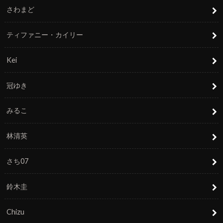
さわまど
ティファニー・カイリー
Kei
冠ゆき
みるこ
林清英
さち07
鈴木圭
Chizu