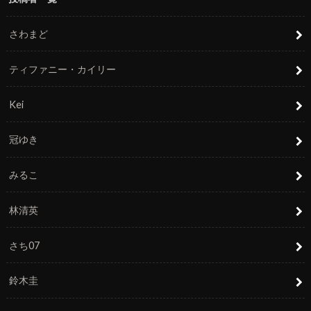
さわまど
ティファニー・カイリー
Kei
冠ゆき
みるこ
林清英
さち07
鈴木圭