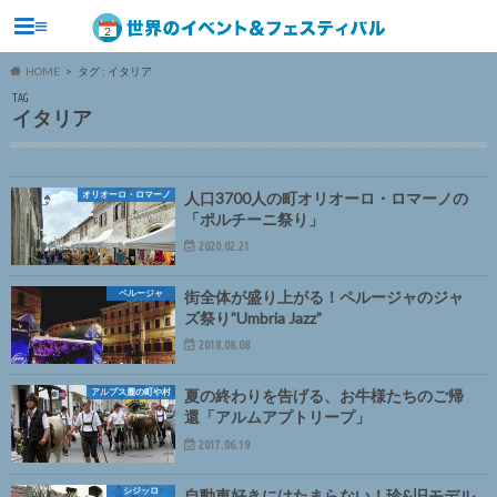
≡
HOME
タグ : イタリア
TAG
イタリア
オリオーロ・ロマーノ
人口3700人の町オリオーロ・ロマーノの
「ポルチーニ祭り」
2020.02.21
ペルージャ
街全体が盛り上がる！ペルージャのジャ
ズ祭り”Umbria Jazz”
2018.08.08
アルプス麓の町や村
夏の終わりを告げる、お牛様たちのご帰
還「アルムアプトリープ」
2017.06.19
シジッロ
自動車好きにはたまらない！珍&旧モデル