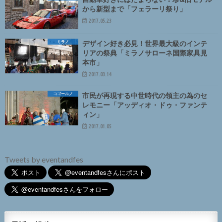
から新型まで「フェラーリ祭り」
2017.05.23
ミラノ
デザイン好き必見！世界最大級のインテ
リアの祭典「ミラノサローネ国際家具見
本市」
2017.03.14
コゴールノ
市民が再現する中世時代の領主の為のセ
レモニー「アッディオ・ドゥ・ファンテ
ィン」
2017.01.05
Tweets by eventandfes