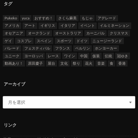
タグ
Pukeko
yuca
おすすめ！
さくら麻美
もじゃ
アデレード
アメリカ
アート
イギリス
イタリア
イベント
イルミネーション
オセアニア
オークランド
オーストラリア
カーニバル
クリスマス
ゲイ
コスプレ
スペイン
スポーツ
ドイツ
ニュージーランド
パレード
フェスティバル
フランス
ベルリン
ホンヨーカー
ユニーク
ヨーロッパ
レース
ワイン
中国
仮装
伝統
冠ゆき
動画あり！
原田慶子
屋台
文化
祭り
花火
音楽
食
香港
アーカイブ
リンク