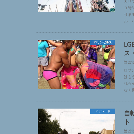
カリ
３時
りま
ル 
L
ロサンゼルス
ス
2016
ロサ
はも
れる
なく
自
アデレード
ト
2016