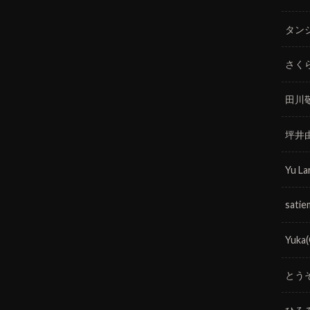
タン
さく
田川
坪井
Yu La
satie
Yuka
とう