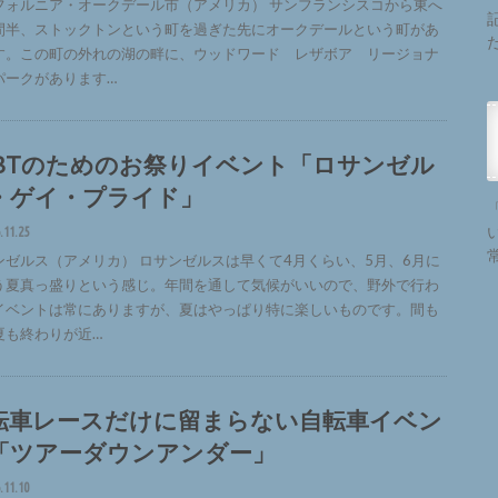
フォルニア・オークデール市（アメリカ） サンフランシスコから東へ
間半、ストックトンという町を過ぎた先にオークデールという町があ
す。この町の外れの湖の畔に、ウッドワード レザボア リージョナ
パークがあります…
GBTのためのお祭りイベント「ロサンゼル
・ゲイ・プライド」
.11.25
ンゼルス（アメリカ） ロサンゼルスは早くて4月くらい、5月、6月に
う夏真っ盛りという感じ。年間を通して気候がいいので、野外で行わ
イベントは常にありますが、夏はやっぱり特に楽しいものです。間も
夏も終わりが近…
転車レースだけに留まらない自転車イベン
「ツアーダウンアンダー」
.11.10