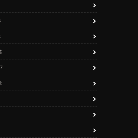
き
こ
英
7
圭