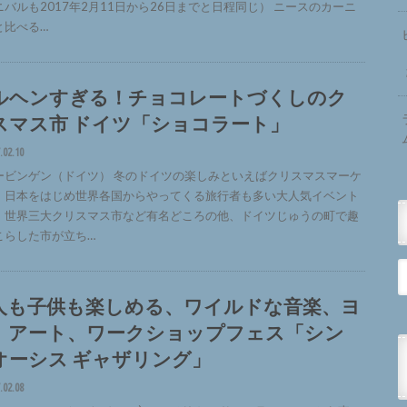
ニバルも2017年2月11日から26日までと日程同じ） ニースのカーニ
と比べる…
ルヘンすぎる！チョコレートづくしのク
スマス市 ドイツ「ショコラート」
.02.10
ービンゲン（ドイツ） 冬のドイツの楽しみといえばクリスマスマーケ
。日本をはじめ世界各国からやってくる旅行者も多い大人気イベント
。世界三大クリスマス市など有名どころの他、ドイツじゅうの町で趣
こらした市が立ち…
人も子供も楽しめる、ワイルドな音楽、ヨ
、アート、ワークショップフェス「シン
オーシス ギャザリング」
.02.08