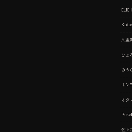
ELIE
Kotar
久里
ひょ
みう
ホン
オダ
Puke
佐々