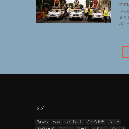
アデ
球の
る多
場ヨ
タグ
Pukeko
yuca
おすすめ！
さくら麻美
もじゃ
アデレード
アメリカ
アート
イギリス
イタリア