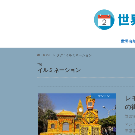
世界各
HOME
タグ : イルミネーション
TAG
イルミネーション
レ
マントン
の
2017
マン
年ほ