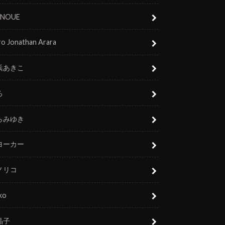
 INOUE
o Jonathan Arara
浜あきこ
ろ
らみゆき
ヨーカー
ノリコ
ko
晶子