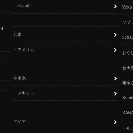
ベルギー
Yoko
ソプラ
ld
北米
SOL
アメリカ
おや
倉田
中南米
靴家
メキシコ
Kumi
KANA
アジア
トル