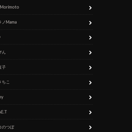
 Morimoto
ノMama
O
びん
直子
さちこ
ny
E.T
コのつぼ