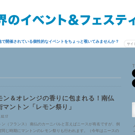
地で開催されている個性的なイベントをちょっと覗いてみませんか？
T
モン＆オレンジの香りに包まれる！南仏
街マントン「レモン祭り」
.02.17
トン（フランス） 南仏のカーニバルと言えばニースが有名ですが、例
ぼ同じ時期にマントンのレモン祭りも行われます。（今年はニースの