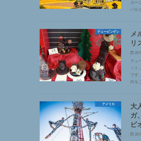
カー
バル
メ
テュービンゲン
リ
2017
テュ
ット
です
向を
大
アメリカ
ガ
ビ
2017