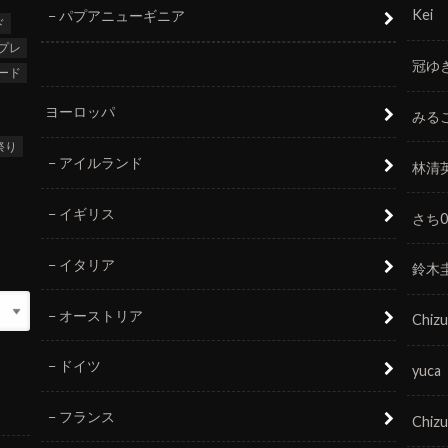
Kei
パプアニューギニア
ド
プレ
冠ゆ
ード
ヨーロッパ
みる
祭り
アイルランド
林清
イギリス
さち0
イタリア
鈴木
オーストリア
Chizu
ドイツ
yuca
フランス
Chizu