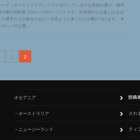
レード（オーストラリア） ツアーダウンアンダーは名前の通り、南半
最大級の自転車プロレースのイベントです。北半球からは遠くはるば
くの選手たちが来るために一目見ようと多くの人が駆けつけます。 本
ーロッパでは選…
<
1
2
投稿
オセアニア
さわ
オーストラリア
ティ
ニュージーランド