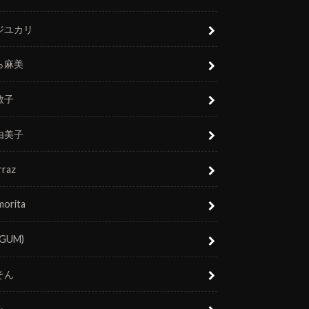
ジユカリ
ら麻美
敬子
由美子
rraz
morita
(GUM)
そん