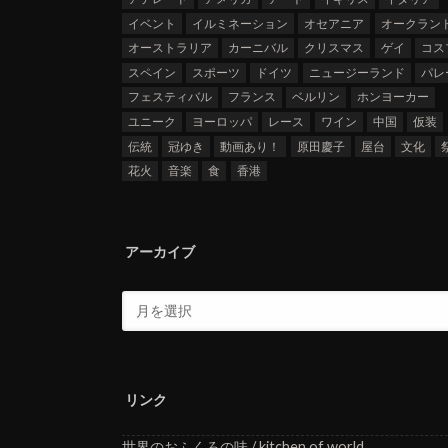
イベント
イルミネーション
オセアニア
オークラン
オーストラリア
カーニバル
クリスマス
ゲイ
コス
スペイン
スポーツ
ドイツ
ニュージーランド
パレ
フェスティバル
フランス
ベルリン
ホンヨーカー
ユニーク
ヨーロッパ
レース
ワイン
中国
仮装
伝統
冠ゆき
動画あり！
原田慶子
屋台
文化
花火
音楽
食
香港
アーカイブ
リンク
世界のおふくろの味 / kitchen of world