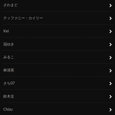
さわまど
ティファニー・カイリー
Kei
冠ゆき
みるこ
林清英
さち07
鈴木圭
Chizu