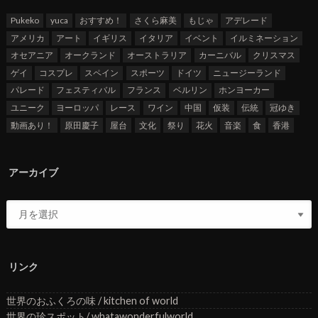
Pukeko
yuca
おすすめ！
さくら麻美
もじゃ
アデレード
アメリカ
アート
イギリス
イタリア
イベント
イルミネーション
オセアニア
オークランド
オーストラリア
カーニバル
クリスマス
ゲイ
コスプレ
スペイン
スポーツ
ドイツ
ニュージーランド
パレード
フェスティバル
フランス
ベルリン
ホンヨーカー
ユニーク
ヨーロッパ
レース
ワイン
中国
仮装
伝統
冠ゆき
動画あり！
原田慶子
屋台
文化
祭り
花火
音楽
食
香港
アーカイブ
リンク
世界のおふくろの味 / kitchen of world
世界の珍スポット/ whatawonderfulworld