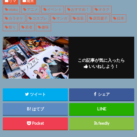
リマ
南米
otaku
アニメ
イベント
おすすめ！
オタク
カラオケ
コスプレ
マンガ
仮装
原田慶子
日本
祭り
若者
趣味
この記事が気に入ったら
いいねしよう！
ツイート
シェア
はてブ
Pocket
feedly