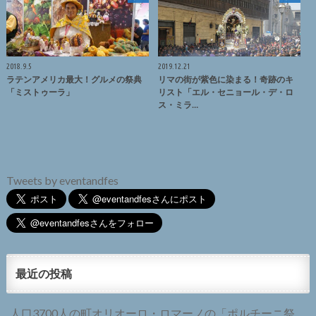
2018.9.5
2019.12.21
ラテンアメリカ最大！グルメの祭典
リマの街が紫色に染まる！奇跡のキ
「ミストゥーラ」
リスト「エル・セニョール・デ・ロ
ス・ミラ…
Tweets by eventandfes
最近の投稿
人口3700人の町オリオーロ・ロマーノの「ポルチーニ祭