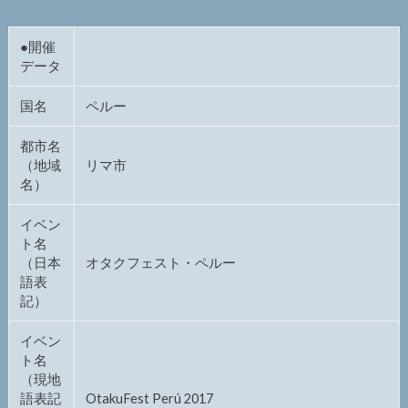
●開催
データ
国名
ペルー
都市名
（地域
リマ市
名）
イベン
ト名
（日本
オタクフェスト・ペルー
語表
記）
イベン
ト名
（現地
語表記
OtakuFest Perú 2017