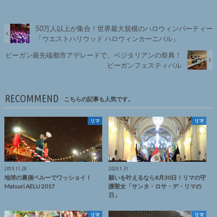
50万人以上が集合！世界最大規模のハロウィンパーティー
「ウエストハリウッド ハロウィンカーニバル」
ビーガン最先端都市アデレードで、ベジタリアンの祭典！
ビーガンフェスティバル
RECOMMEND
こちらの記事も人気です。
リマ
リマ
2019.11.28
2020.1.31
地球の裏側ペルーでワッショイ！
願いを叶えるなら8月30日！リマの守
Matsuri AELU 2017
護聖女「サンタ・ロサ・デ・リマの
日」
リマ
リマ