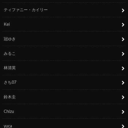
ティファニー・カイリー
Kei
冠ゆき
みるこ
林清英
さち07
鈴木圭
Chizu
yuca