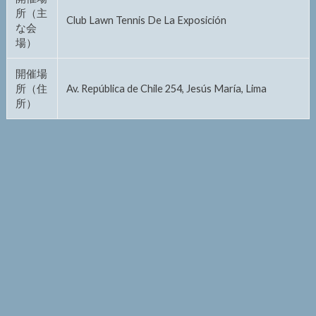
所（主
Club Lawn Tennis De La Exposición
な会
場）
開催場
所（住
Av. República de Chile 254, Jesús María, Lima
所）