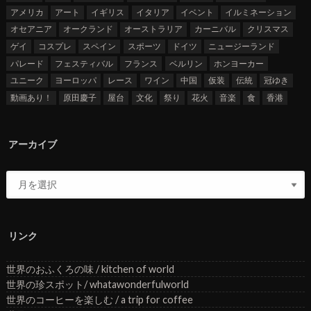
アメリカ
アート
イギリス
イタリア
イベント
イルミネーション
オセアニア
オークランド
オーストラリア
カーニバル
クリスマス
ゲイ
コスプレ
スペイン
スポーツ
ドイツ
ニュージーランド
パレード
フェスティバル
フランス
ベルリン
ホンヨーカー
ユニーク
ヨーロッパ
レース
ワイン
中国
仮装
伝統
冠ゆき
動画あり！
原田慶子
屋台
文化
祭り
花火
音楽
食
香港
アーカイブ
リンク
世界のおふくろの味 / kitchen of world
世界の珍スポット/ whatawonderfulworld
世界のコーヒーを楽しむ / a trip for coffee