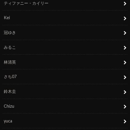
ティファニー・カイリー
Kei
冠ゆき
みるこ
林清英
さち07
鈴木圭
Chizu
yuca