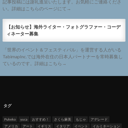
記事投稿には謝礼進呈いたします。お気軽にご連絡くださ
い。詳細はこちらのページにて→
【お知らせ】海外ライター・フォトグラファー・コーデ
ィネーター募集
「世界のイベント＆フェスティバル」を運営する人がいる
TabimapInc.では海外在住の日本人パートナーを常時募集し
ているのです。詳細はこちら→
タグ
Pukeko
yuca
おすすめ！
さくら麻美
もじゃ
アデレード
アメリカ
アート
イギリス
イタリア
イベント
イルミネーション