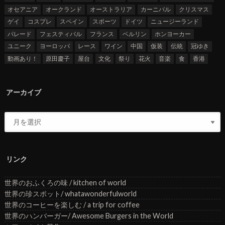
オセアニア
オークランド
オーストラリア
カーニバル
クリスマス
ゲイ
コスプレ
スペイン
スポーツ
ドイツ
ニュージーランド
パレード
フェスティバル
フランス
ベルリン
ホンヨーカー
ユニーク
ヨーロッパ
レース
ワイン
中国
仮装
伝統
冠ゆき
動画あり！
原田慶子
屋台
文化
祭り
花火
音楽
食
香港
アーカイブ
リンク
世界のおふくろの味 / kitchen of world
世界の珍スポット/ whatawonderfulworld
世界のコーヒーを楽しむ / a trip for coffee
世界のハンバーガー/ Awesome Burgers in the World