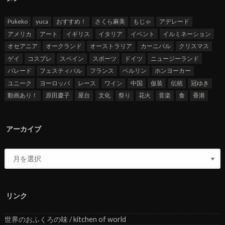
Pukeko
yuca
おすすめ！
さくら麻美
もじゃ
アデレード
アメリカ
アート
イギリス
イタリア
イベント
イルミネーション
オセアニア
オークランド
オーストラリア
カーニバル
クリスマス
ゲイ
コスプレ
スペイン
スポーツ
ドイツ
ニュージーランド
パレード
フェスティバル
フランス
ベルリン
ホンヨーカー
ユニーク
ヨーロッパ
レース
ワイン
中国
仮装
伝統
冠ゆき
動画あり！
原田慶子
屋台
文化
祭り
花火
音楽
食
香港
アーカイブ
リンク
世界のおふくろの味 / kitchen of world