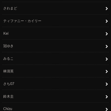
さわまど
ティファニー・カイリー
Kei
冠ゆき
みるこ
林清英
さち07
鈴木圭
Chizu