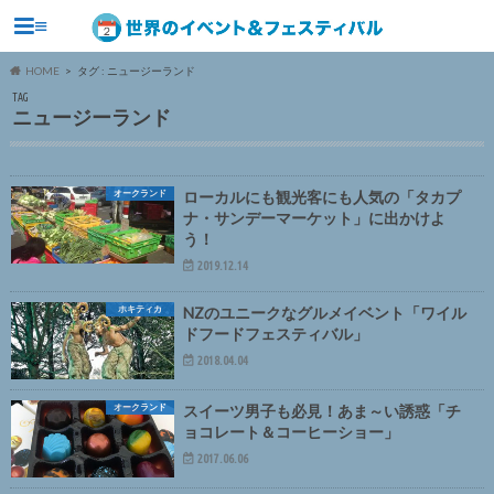
≡
HOME
タグ : ニュージーランド
TAG
ニュージーランド
オークランド
ローカルにも観光客にも人気の「タカプ
ナ・サンデーマーケット」に出かけよ
う！
2019.12.14
ホキティカ
NZのユニークなグルメイベント「ワイル
ドフードフェスティバル」
2018.04.04
オークランド
スイーツ男子も必見！あま～い誘惑「チ
ョコレート＆コーヒーショー」
2017.06.06