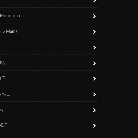
 Morimoto
ノMama
O
びん
直子
さちこ
ny
E.T