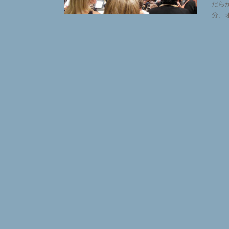
だら
分、