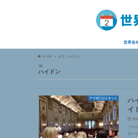
世界各
HOME
タグ : ハイドン
TAG
ハイドン
ハ
アイゼンシュタット
イ
2016
ブル
ロー