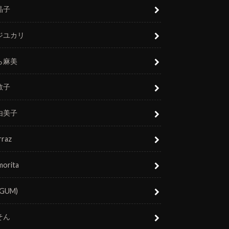
晶子
ジユカリ
ら麻美
敬子
由美子
rraz
morita
(GUM)
そん