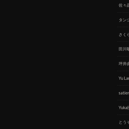
佐々
タン
さく
田川
坪井
Yu La
satie
Yuka
とう