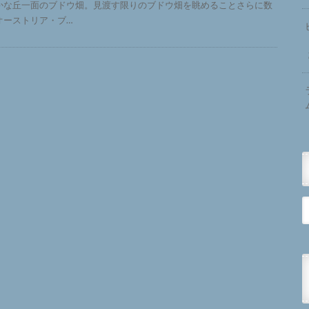
かな丘一面のブドウ畑。見渡す限りのブドウ畑を眺めることさらに数
オーストリア・ブ…