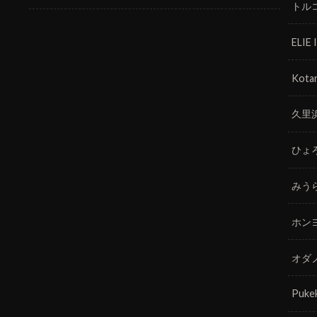
トル
ELIE
Kotar
久里
ひょ
みう
ホン
オダ
Puke