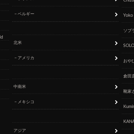
ベルギー
Yoko
ソプラ
ld
北米
SOL
アメリカ
おや
倉田
中南米
靴家
メキシコ
Kumi
KANA
アジア