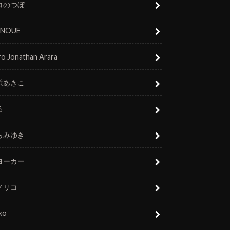
コのつぼ
 INOUE
o Jonathan Arara
浜あきこ
ろ
らみゆき
ヨーカー
ノリコ
ko