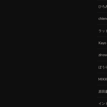
ひろ
chie
ラッ
Kayo
ziros
ぼう
MIKK
原田
イン