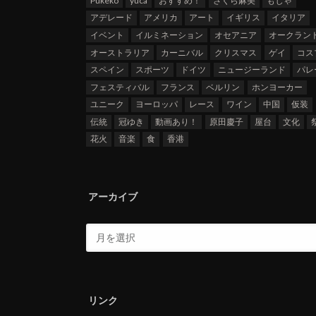
Pukeko
yuca
おすすめ！
さくら麻美
もじゃ
アデレード
アメリカ
アート
イギリス
イタリア
イベント
イルミネーション
オセアニア
オークラン
オーストラリア
カーニバル
クリスマス
ゲイ
コス
スペイン
スポーツ
ドイツ
ニュージーランド
パレ
フェスティバル
フランス
ベルリン
ホンヨーカー
ユニーク
ヨーロッパ
レース
ワイン
中国
仮装
伝統
冠ゆき
動画あり！
原田慶子
屋台
文化
花火
音楽
食
香港
アーカイブ
リンク