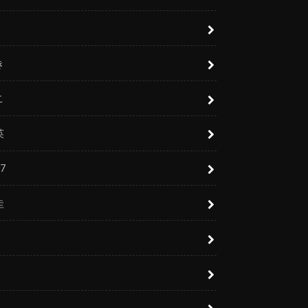
き
こ
英
7
圭