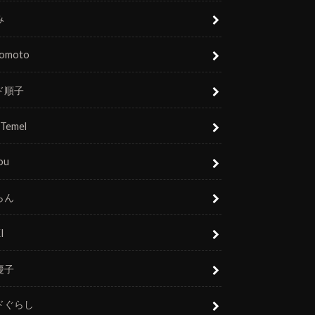
み
nomoto
ド順子
 Temel
ou
らん
I
慶子
ドぐらし