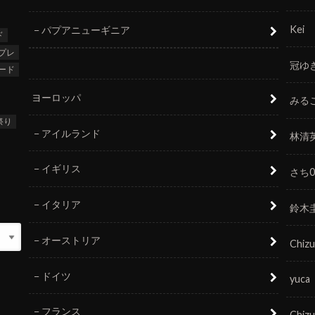
Kei
パプアニューギニア
ド
プレ
冠ゆ
ード
ヨーロッパ
みる
祭り
アイルランド
林清
イギリス
さち0
イタリア
鈴木
オーストリア
Chizu
ドイツ
yuca
フランス
Chizu