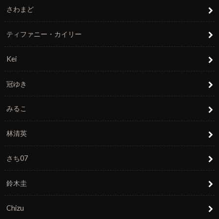
さわまど
ティファニー・カイリー
Kei
冠ゆき
みるこ
林清英
さち07
鈴木圭
Chizu