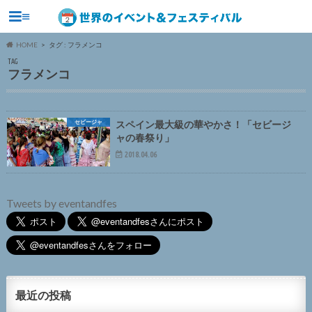
≡
HOME
タグ : フラメンコ
TAG
フラメンコ
セビージャ
スペイン最大級の華やかさ！「セビージ
ャの春祭り」
2018.04.06
Tweets by eventandfes
最近の投稿