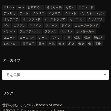
Pukeko
yuca
おすすめ！
さくら麻美
もじゃ
アデレード
アメリカ
アート
イギリス
イタリア
イベント
イルミネーション
オセアニア
オークランド
オーストラリア
カーニバル
クリスマス
ゲイ
コスプレ
スペイン
スポーツ
ドイツ
ニュージーランド
パレード
フェスティバル
フランス
ベルリン
ホンヨーカー
ユニーク
ヨーロッパ
レース
ワイン
中国
仮装
伝統
冠ゆき
動画あり！
原田慶子
屋台
文化
祭り
花火
音楽
食
香港
アーカイブ
リンク
世界のおふくろの味 / kitchen of world
世界の珍スポット/ whatawonderfulworld