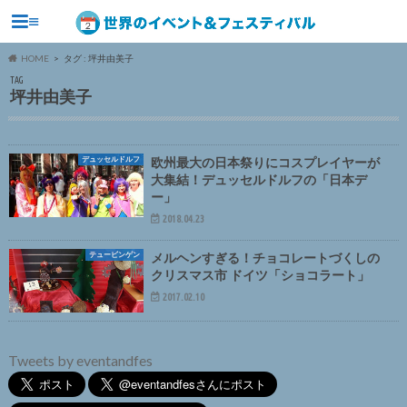
≡
HOME
タグ : 坪井由美子
TAG
坪井由美子
デュッセルドルフ
欧州最大の日本祭りにコスプレイヤーが
大集結！デュッセルドルフの「日本デ
ー」
2018.04.23
テュービンゲン
メルヘンすぎる！チョコレートづくしの
クリスマス市 ドイツ「ショコラート」
2017.02.10
Tweets by eventandfes