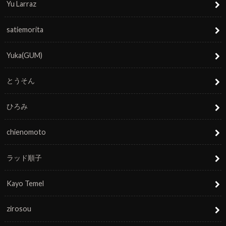
Yu Larraz
satiemorita
Yuka(GUM)
とうそん
ひろみ
chienomoto
ラッド順子
Kayo Temel
zirosou