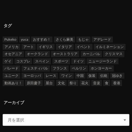
タグ
Pukeko
yuca
おすすめ！
さくら麻美
もじゃ
アデレード
アメリカ
アート
イギリス
イタリア
イベント
イルミネーション
オセアニア
オークランド
オーストラリア
カーニバル
クリスマス
ゲイ
コスプレ
スペイン
スポーツ
ドイツ
ニュージーランド
パレード
フェスティバル
フランス
ベルリン
ホンヨーカー
ユニーク
ヨーロッパ
レース
ワイン
中国
仮装
伝統
冠ゆき
動画あり！
原田慶子
屋台
文化
祭り
花火
音楽
食
香港
アーカイブ