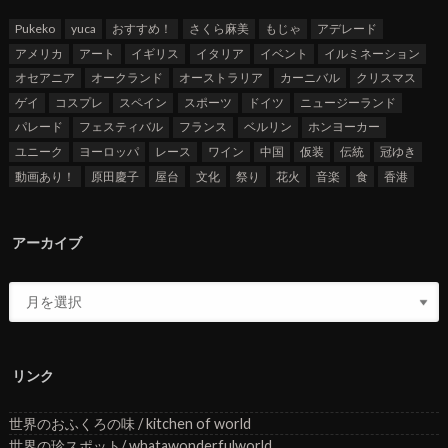
Pukeko
yuca
おすすめ！
さくら麻美
もじゃ
アデレード
アメリカ
アート
イギリス
イタリア
イベント
イルミネーション
オセアニア
オークランド
オーストラリア
カーニバル
クリスマス
ゲイ
コスプレ
スペイン
スポーツ
ドイツ
ニュージーランド
パレード
フェスティバル
フランス
ベルリン
ホンヨーカー
ユニーク
ヨーロッパ
レース
ワイン
中国
仮装
伝統
冠ゆき
動画あり！
原田慶子
屋台
文化
祭り
花火
音楽
食
香港
アーカイブ
リンク
世界のおふくろの味 / kitchen of world
世界の珍スポット/ whatawonderfulworld