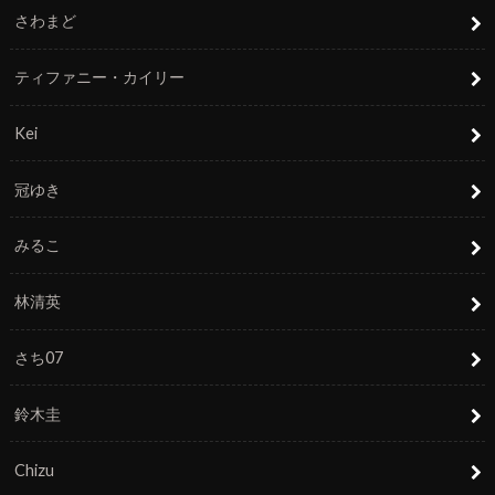
さわまど
ティファニー・カイリー
Kei
冠ゆき
みるこ
林清英
さち07
鈴木圭
Chizu