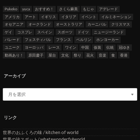
Pukeko
yuca
おすすめ！
さくら麻美
もじゃ
アデレード
アメリカ
アート
イギリス
イタリア
イベント
イルミネーション
オセアニア
オークランド
オーストラリア
カーニバル
クリスマス
ゲイ
コスプレ
スペイン
スポーツ
ドイツ
ニュージーランド
パレード
フェスティバル
フランス
ベルリン
ホンヨーカー
ユニーク
ヨーロッパ
レース
ワイン
中国
仮装
伝統
冠ゆき
動画あり！
原田慶子
屋台
文化
祭り
花火
音楽
食
香港
アーカイブ
リンク
世界のおふくろの味 / kitchen of world
世界の珍スポット/ whatawonderfulworld