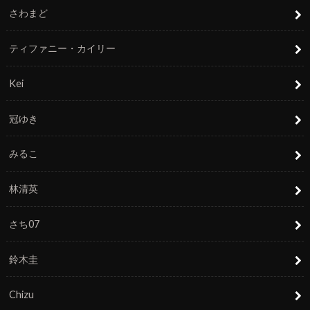
さわまど
ティファニー・カイリー
Kei
冠ゆき
みるこ
林清英
さち07
鈴木圭
Chizu