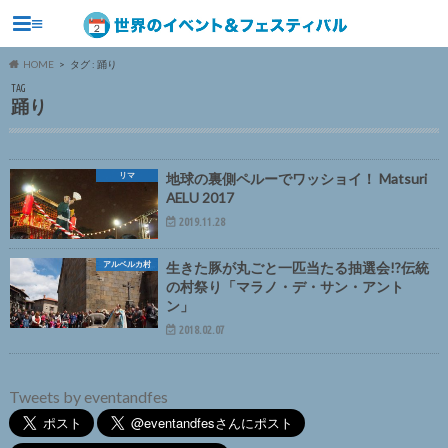
≡
HOME
タグ : 踊り
TAG
踊り
リマ
地球の裏側ペルーでワッショイ！ Matsuri
AELU 2017
2019.11.28
アルベルカ村
生きた豚が丸ごと一匹当たる抽選会!?伝統
の村祭り「マラノ・デ・サン・アント
ン」
2018.02.07
Tweets by eventandfes