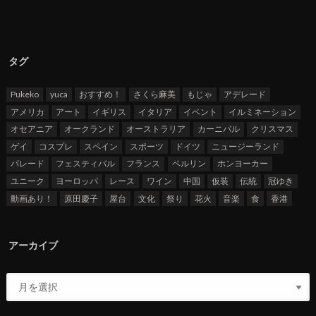
タグ
Pukeko
yuca
おすすめ！
さくら麻美
もじゃ
アデレード
アメリカ
アート
イギリス
イタリア
イベント
イルミネーション
オセアニア
オークランド
オーストラリア
カーニバル
クリスマス
ゲイ
コスプレ
スペイン
スポーツ
ドイツ
ニュージーランド
パレード
フェスティバル
フランス
ベルリン
ホンヨーカー
ユニーク
ヨーロッパ
レース
ワイン
中国
仮装
伝統
冠ゆき
動画あり！
原田慶子
屋台
文化
祭り
花火
音楽
食
香港
アーカイブ