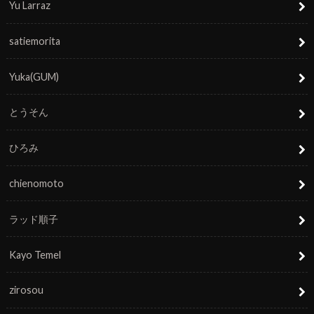
Yu Larraz
satiemorita
Yuka(GUM)
とうそん
ひろみ
chienomoto
ラッド順子
Kayo Temel
zirosou